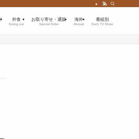
ピ
外食
お取り寄せ・通販
海外
番組別
Eating out
Special Order
Abroad
Each TV Show