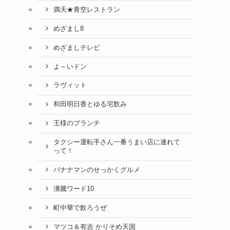
満天★青空レストラン
めざまし8
めざましテレビ
よ～いドン
ラヴィット
和田明日香とゆる宅飲み
王様のブランチ
タクシー運転手さん一番うまい店に連れて
って！
バナナマンのせっかくグルメ
沸騰ワード10
町中華で飲ろうぜ
マツコ＆有吉 かりそめ天国