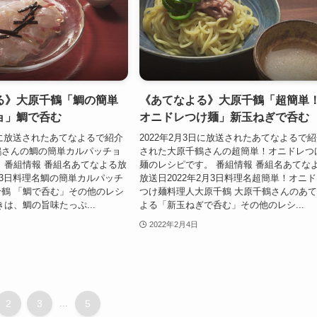
る》大原千鶴「鯛の簡単
《あてなよる》大原千鶴「超簡単
ョ」鯛で呑む
オニドレつけ麺」新玉ねぎで呑む
3日に放送されたあてなよるで紹介
2022年2月3日に放送されたあてなよるで
鶴さんの鯛の簡単カルパッチョ
された大原千鶴さんの超簡単！オニドレつ
 番組情報 番組名あてなよる放
麺のレシピです。 番組情報 番組名あてな
3月3日料理名鯛の簡単カルパッチ
放送日2022年2月3日料理名超簡単！オニ
鶴 「鯛で呑む」その他のレシ
つけ麺料理人大原千鶴 大原千鶴さんのあ
きは、鯛の旨味たっぷ...
よる「新玉ねぎで呑む」その他のレシ...
2022年2月4日
2
3
...
5