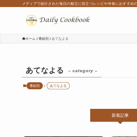
メディアで紹介された毎日の献立に役立つレシピや外食におすすめ
ホーム
番組別
あてなよる
あてなよる
– category –
番組別
あてなよる
新着記事