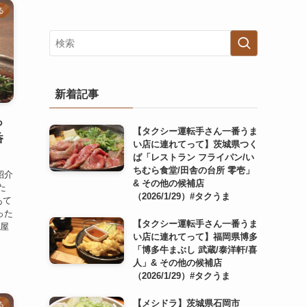
る
新着記事
っ
【タクシー運転手さん一番うま
呑
い店に連れてって】茨城県つく
ば「レストラン フライパン/い
ちむら食堂/田舎の台所 零壱」
紹介
& その他の候補店
た
（2026/1/29）#タクうま
あて
った
【タクシー運転手さん一番うま
肉屋
い店に連れてって】福岡県博多
「博多牛まぶし 武蔵/泰洋軒/喜
人」& その他の候補店
（2026/1/29）#タクうま
【メシドラ】茨城県石岡市
る