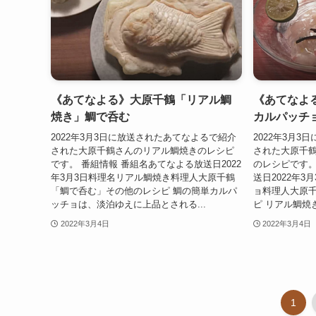
《あてなよる》大原千鶴「リアル鯛
《あてなよ
焼き」鯛で呑む
カルパッチ
2022年3月3日に放送されたあてなよるで紹介
2022年3月
された大原千鶴さんのリアル鯛焼きのレシピ
された大原千
です。 番組情報 番組名あてなよる放送日2022
のレシピです。
年3月3日料理名リアル鯛焼き料理人大原千鶴
送日2022年
「鯛で呑む」その他のレシピ 鯛の簡単カルパ
ョ料理人大原千
ッチョは、淡泊ゆえに上品とされる...
ピ リアル鯛焼
2022年3月4日
2022年3月4日
1