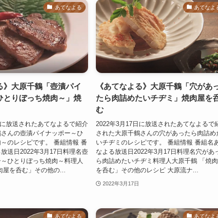
あてなよる
あてなよ
る》大原千鶴「壺漬パイ
《あてなよる》大原千鶴「穴があ
ひとりぼっち焼肉～」焼
たら肉詰めたいチヂミ」焼肉屋を
む
17日に放送されたあてなよるで紹介
2022年3月17日に放送されたあてなよるで
鶴さんの壺漬パイナッポー～ひ
された大原千鶴さんの穴があったら肉詰め
～のレシピです。 番組情報 番
いチヂミのレシピです。 番組情報 番組名
放送日2022年3月17日料理名壺
なよる放送日2022年3月17日料理名穴があ
ー～ひとりぼっち焼肉～料理人
ら肉詰めたいチヂミ料理人大原千鶴 「焼
肉屋を呑む」その他の...
を呑む」その他のレシピ 大原流ナ...
2022年3月17日
あてなよる
あてなよ