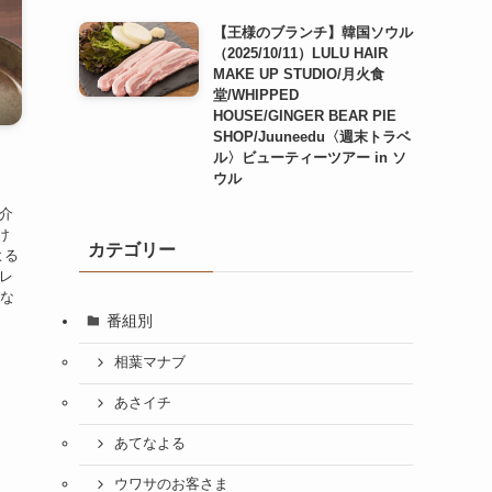
【王様のブランチ】韓国ソウル
（2025/10/11）LULU HAIR
MAKE UP STUDIO/月火食
堂/WHIPPED
HOUSE/GINGER BEAR PIE
SHOP/Juuneedu〈週末トラベ
！
ル〉ビューティーツアー in ソ
ウル
紹介
け
カテゴリー
よる
ドレ
てな
番組別
相葉マナブ
あさイチ
あてなよる
ウワサのお客さま