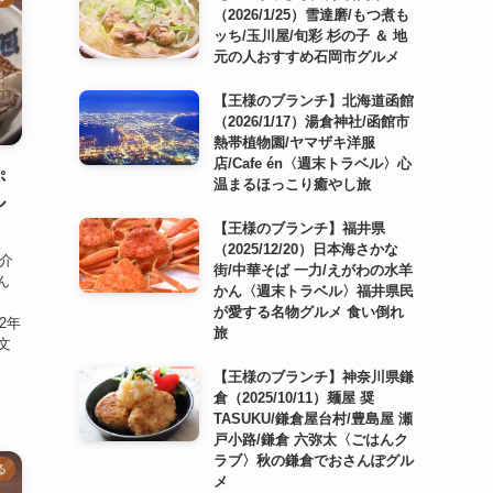
（2026/1/25）雪達磨/もつ煮も
ッち/玉川屋/旬彩 杉の子 ＆ 地
元の人おすすめ石岡市グルメ
【王様のブランチ】北海道函館
（2026/1/17）湯倉神社/函館市
熱帯植物園/ヤマザキ洋服
店/Cafe én〈週末トラベル〉心
ぷ
温まるほっこり癒やし旅
ル
【王様のブランチ】福井県
（2025/12/20）日本海さかな
紹介
街/中華そば 一力/えがわの水羊
ん
かん〈週末トラベル〉福井県民
が愛する名物グルメ 食い倒れ
2年
旅
文
【王様のブランチ】神奈川県鎌
倉（2025/10/11）麺屋 奨
TASUKU/鎌倉屋台村/豊島屋 瀬
戸小路/鎌倉 六弥太〈ごはんク
ラブ〉秋の鎌倉でおさんぽグル
る
メ