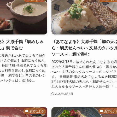
る》大原千鶴「鯛めし＆
《あてなよる》大原千鶴「鯛の天
ん」鯛で呑む
ら・鯛皮せんべい～文旦のタルタ
ソース～」鯛で呑む
3日に放送されたあてなよるで紹介
鶴さんの鯛めし＆鯛にゅうめん
2022年3月3日に放送されたあてなよるで
 番組情報 番組名あてなよる放
された大原千鶴さんの鯛の天ぷら・鯛皮せ
3月3日料理名鯛めし＆鯛にゅうめ
べい～文旦のタルタルソース～のレシピで
鶴 「鯛で呑む」その他のレシ
す。 番組情報 番組名あてなよる放送日202
ルパッチョは、淡泊ゆ...
3月3日料理名鯛の天ぷら・鯛皮せんべい～
旦のタルタルソース～料理人大原千鶴 「...
2022年3月4日
あてなよる
あてなよ