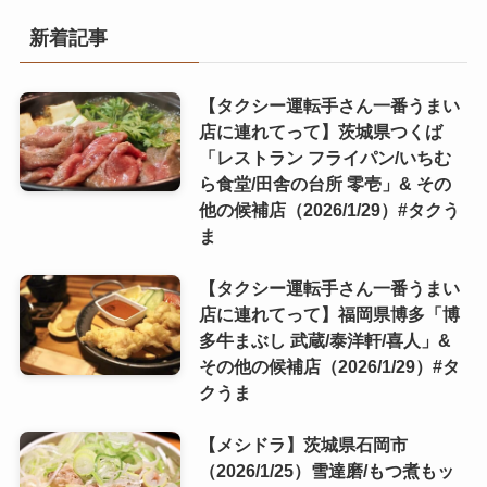
新着記事
【タクシー運転手さん一番うまい
店に連れてって】茨城県つくば
「レストラン フライパン/いちむ
ら食堂/田舎の台所 零壱」& その
他の候補店（2026/1/29）#タクう
ま
【タクシー運転手さん一番うまい
店に連れてって】福岡県博多「博
多牛まぶし 武蔵/泰洋軒/喜人」&
その他の候補店（2026/1/29）#タ
クうま
【メシドラ】茨城県石岡市
（2026/1/25）雪達磨/もつ煮もッ