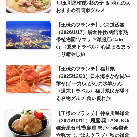
ち/玉川屋/旬彩 杉の子 ＆ 地元の人
おすすめ石岡市グルメ
【王様のブランチ】北海道函館
（2026/1/17）湯倉神社/函館市熱
帯植物園/ヤマザキ洋服店/Cafe
én〈週末トラベル〉心温まるほっ
こり癒やし旅
【王様のブランチ】福井県
（2025/12/20）日本海さかな街/中
華そば 一力/えがわの水羊かん
〈週末トラベル〉福井県民が愛す
る名物グルメ 食い倒れ旅
【王様のブランチ】神奈川県鎌倉
（2025/10/11）麺屋 奨 TASUKU/
鎌倉屋台村/豊島屋 瀬戸小路/鎌倉
六弥太〈ごはんクラブ〉秋の鎌倉