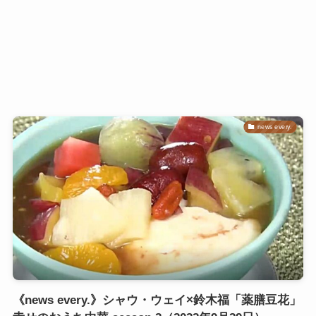
news every.
《news every.》シャウ・ウェイ×鈴木福「薬膳豆花」