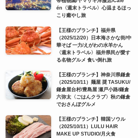
帯植物園/ヤマザキ洋服店/Cafe
én〈週末トラベル〉心温まるほっ
こり癒やし旅
【王様のブランチ】福井県
（2025/12/20）日本海さかな街/中
華そば 一力/えがわの水羊かん
〈週末トラベル〉福井県民が愛す
る名物グルメ 食い倒れ旅
【王様のブランチ】神奈川県鎌倉
（2025/10/11）麺屋 奨 TASUKU/
鎌倉屋台村/豊島屋 瀬戸小路/鎌倉
六弥太〈ごはんクラブ〉秋の鎌倉
でおさんぽグルメ
【王様のブランチ】韓国ソウル
（2025/10/11）LULU HAIR
MAKE UP STUDIO/月火食