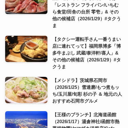
「レストラン フライパン/いちむ
ら食堂/田舎の台所 零壱」& その
他の候補店（2026/1/29）#タクう
ま
【タクシー運転手さん一番うまい
店に連れてって】福岡県博多「博
多牛まぶし 武蔵/泰洋軒/喜人」&
その他の候補店（2026/1/29）#タ
クうま
【メシドラ】茨城県石岡市
（2026/1/25）雪達磨/もつ煮もッ
ち/玉川屋/旬彩 杉の子 ＆ 地元の人
おすすめ石岡市グルメ
【王様のブランチ】北海道函館
（2026/1/17）湯倉神社/函館市熱