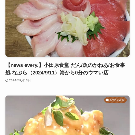
【news every.】小田原食堂 だん/魚のかねあ/お食事
処 なぶら（2024/9/11）海から0分のウマい店
2024年9月13日
news every.