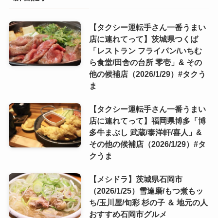
【タクシー運転手さん一番うまい
店に連れてって】茨城県つくば
「レストラン フライパン/いちむ
ら食堂/田舎の台所 零壱」& その
他の候補店（2026/1/29）#タクう
ま
【タクシー運転手さん一番うまい
店に連れてって】福岡県博多「博
多牛まぶし 武蔵/泰洋軒/喜人」&
その他の候補店（2026/1/29）#タ
クうま
【メシドラ】茨城県石岡市
（2026/1/25）雪達磨/もつ煮もッ
ち/玉川屋/旬彩 杉の子 ＆ 地元の人
おすすめ石岡市グルメ