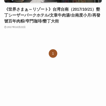
《世界さまぁ～リゾート》台湾台南（2017/10/21）墾
丁シーザーパークホテル/文章牛肉湯/台南度小月/再發
號百年肉粽/窄門珈琲/墾丁大街
2017年10月22日
1