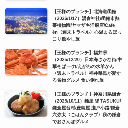
【王様のブランチ】北海道函館
（2026/1/17）湯倉神社/函館市熱
帯植物園/ヤマザキ洋服店/Cafe
én〈週末トラベル〉心温まるほっ
こり癒やし旅
【王様のブランチ】福井県
（2025/12/20）日本海さかな街/中
華そば 一力/えがわの水羊かん
〈週末トラベル〉福井県民が愛す
る名物グルメ 食い倒れ旅
【王様のブランチ】神奈川県鎌倉
（2025/10/11）麺屋 奨 TASUKU/
鎌倉屋台村/豊島屋 瀬戸小路/鎌倉
六弥太〈ごはんクラブ〉秋の鎌倉
でおさんぽグルメ