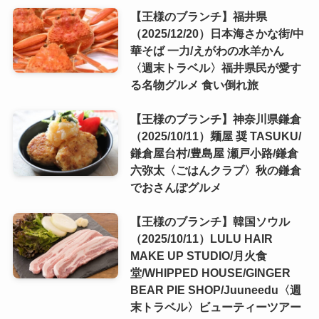
【王様のブランチ】福井県
（2025/12/20）日本海さかな街/中
華そば 一力/えがわの水羊かん
〈週末トラベル〉福井県民が愛す
る名物グルメ 食い倒れ旅
【王様のブランチ】神奈川県鎌倉
（2025/10/11）麺屋 奨 TASUKU/
鎌倉屋台村/豊島屋 瀬戸小路/鎌倉
六弥太〈ごはんクラブ〉秋の鎌倉
でおさんぽグルメ
【王様のブランチ】韓国ソウル
（2025/10/11）LULU HAIR
MAKE UP STUDIO/月火食
堂/WHIPPED HOUSE/GINGER
BEAR PIE SHOP/Juuneedu〈週
末トラベル〉ビューティーツアー