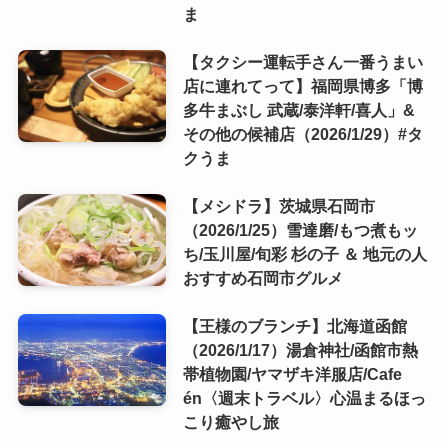
ま
【タクシー運転手さん一番うまい
店に連れてって】福岡県博多「博
多牛まぶし 武蔵/泰洋軒/喜人」&
その他の候補店（2026/1/29）#タ
クうま
【メシドラ】茨城県石岡市
（2026/1/25）雪達磨/もつ煮もッ
ち/玉川屋/旬彩 杉の子 ＆ 地元の人
おすすめ石岡市グルメ
【王様のブランチ】北海道函館
（2026/1/17）湯倉神社/函館市熱
帯植物園/ヤマザキ洋服店/Cafe
én〈週末トラベル〉心温まるほっ
こり癒やし旅