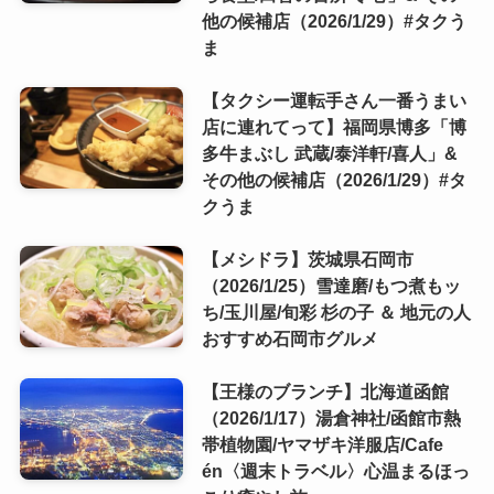
他の候補店（2026/1/29）#タクう
ま
【タクシー運転手さん一番うまい
店に連れてって】福岡県博多「博
多牛まぶし 武蔵/泰洋軒/喜人」&
その他の候補店（2026/1/29）#タ
クうま
【メシドラ】茨城県石岡市
（2026/1/25）雪達磨/もつ煮もッ
ち/玉川屋/旬彩 杉の子 ＆ 地元の人
おすすめ石岡市グルメ
【王様のブランチ】北海道函館
（2026/1/17）湯倉神社/函館市熱
帯植物園/ヤマザキ洋服店/Cafe
én〈週末トラベル〉心温まるほっ