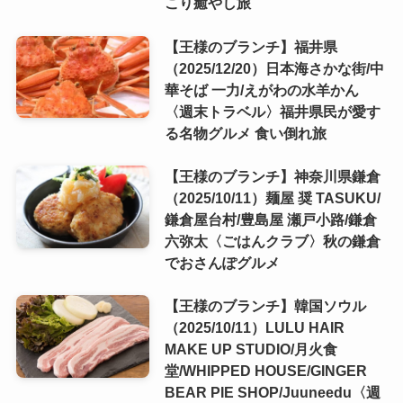
こり癒やし旅
【王様のブランチ】福井県
（2025/12/20）日本海さかな街/中
華そば 一力/えがわの水羊かん
〈週末トラベル〉福井県民が愛す
る名物グルメ 食い倒れ旅
【王様のブランチ】神奈川県鎌倉
（2025/10/11）麺屋 奨 TASUKU/
鎌倉屋台村/豊島屋 瀬戸小路/鎌倉
六弥太〈ごはんクラブ〉秋の鎌倉
でおさんぽグルメ
【王様のブランチ】韓国ソウル
（2025/10/11）LULU HAIR
MAKE UP STUDIO/月火食
堂/WHIPPED HOUSE/GINGER
BEAR PIE SHOP/Juuneedu〈週