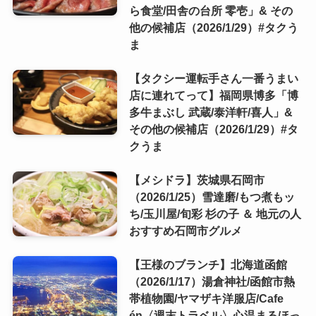
ら食堂/田舎の台所 零壱」& その
他の候補店（2026/1/29）#タクう
ま
【タクシー運転手さん一番うまい
店に連れてって】福岡県博多「博
多牛まぶし 武蔵/泰洋軒/喜人」&
その他の候補店（2026/1/29）#タ
クうま
【メシドラ】茨城県石岡市
（2026/1/25）雪達磨/もつ煮もッ
ち/玉川屋/旬彩 杉の子 ＆ 地元の人
おすすめ石岡市グルメ
【王様のブランチ】北海道函館
（2026/1/17）湯倉神社/函館市熱
帯植物園/ヤマザキ洋服店/Cafe
én〈週末トラベル〉心温まるほっ