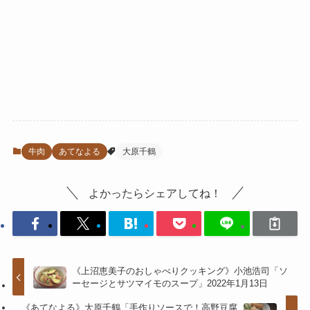
牛肉
あてなよる
大原千鶴
よかったらシェアしてね！
《上沼恵美子のおしゃべりクッキング》小池浩司「ソ
ーセージとサツマイモのスープ」2022年1月13日
《あてなよる》大原千鶴「手作りソースで！高野豆腐