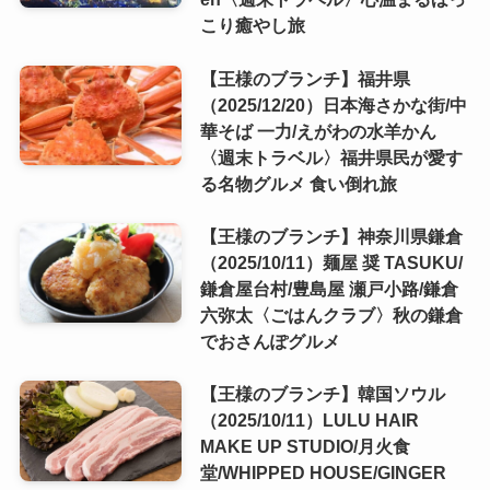
こり癒やし旅
【王様のブランチ】福井県
（2025/12/20）日本海さかな街/中
華そば 一力/えがわの水羊かん
〈週末トラベル〉福井県民が愛す
る名物グルメ 食い倒れ旅
【王様のブランチ】神奈川県鎌倉
（2025/10/11）麺屋 奨 TASUKU/
鎌倉屋台村/豊島屋 瀬戸小路/鎌倉
六弥太〈ごはんクラブ〉秋の鎌倉
でおさんぽグルメ
【王様のブランチ】韓国ソウル
（2025/10/11）LULU HAIR
MAKE UP STUDIO/月火食
堂/WHIPPED HOUSE/GINGER