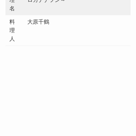
名
料
大原千鶴
理
人