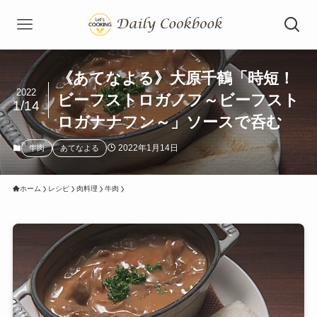
《あてなよる》大原千鶴「時短！
2022
ビーフストロガノフ～ビーフスト
1/14
ロガナナフン～」ソースで呑む
2022年1月14日
牛肉
あてなよる
ホーム
レシピ
肉料理
牛肉