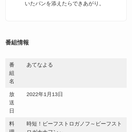
いたパンを添えたらできあがり。
番組情報
番
あてなよる
組
名
放
2022年1月13日
送
日
料
時短！ビーフストロガノフ～ビーフスト
理
ロガナナフン～