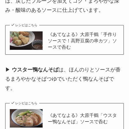
は、戻したプルーンを加えてコク・まろやかな深
み・酸味のあるソースに仕上げています。
レシピはこちら
《あてなよる》大原千鶴「手作り
ソースで！高野豆腐の串カツ」ソ
ースで呑む
▶
ウスター鴨なんそば
は、ほんのりとソースが香
るまろやかなそばつゆでいただく鴨なんそばで
す。
レシピはこちら
《あてなよる》大原千鶴「ウスタ
ー鴨なんそば」ソースで呑む