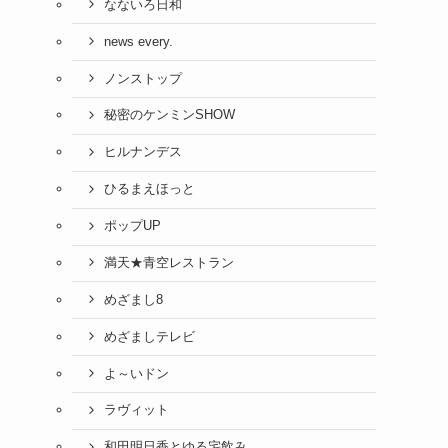
なないろ日和
news every.
ノンストップ
秘密のケンミンSHOW
ヒルナンデス
ひるまえほっと
ポップUP
満天★青空レストラン
めざまし8
めざましテレビ
よ～いドン
ラヴィット
和田明日香とゆる宅飲み