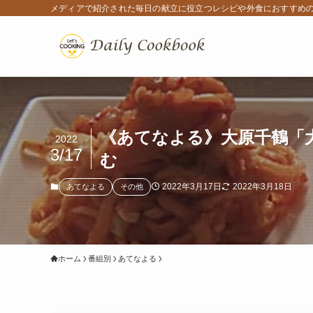
メディアで紹介された毎日の献立に役立つレシピや外食におすすめ
《あてなよる》大原千鶴「
2022
3/17
む
2022年3月17日
2022年3月18日
あてなよる
その他
ホーム
番組別
あてなよる