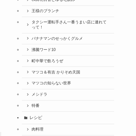
王様のブランチ
タクシー運転手さん一番うまい店に連れて
って！
バナナマンのせっかくグルメ
沸騰ワード10
町中華で飲ろうぜ
マツコ＆有吉 かりそめ天国
マツコの知らない世界
メシドラ
特番
レシピ
肉料理