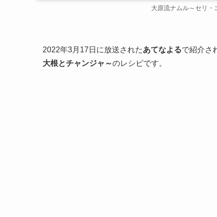
大原流ナムル～セリ・
2022年3月17日に放送された
あてなよる
で紹介さ
大根とチャンジャ～
のレシピです。