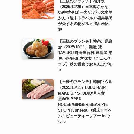
【王様のブランチ】福井県
（2025/12/20）日本海さかな
街/中華そば 一力/えがわの水羊
かん〈週末トラベル〉福井県民
が愛する名物グルメ 食い倒れ
旅
【王様のブランチ】神奈川県鎌
倉（2025/10/11）麺屋 奨
TASUKU/鎌倉屋台村/豊島屋 瀬
戸小路/鎌倉 六弥太〈ごはんク
ラブ〉秋の鎌倉でおさんぽグル
メ
【王様のブランチ】韓国ソウル
（2025/10/11）LULU HAIR
MAKE UP STUDIO/月火食
堂/WHIPPED
HOUSE/GINGER BEAR PIE
SHOP/Juuneedu〈週末トラベ
ル〉ビューティーツアー in ソ
ウル