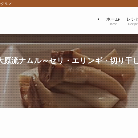
のグルメ
ホーム
レシ
Home
Recipe
大原流ナムル～セリ・エリンギ・切り干