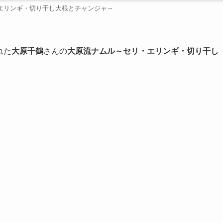
エリンギ・切り干し大根とチャンジャ～
れた
大原千鶴
さんの
大原流ナムル～セリ・エリンギ・切り干し