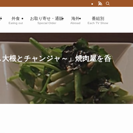
ピ
外食
お取り寄せ・通販
海外
番組別
Eating out
Special Order
Abroad
Each TV Show
し大根とチャンジャ～」焼肉屋を呑