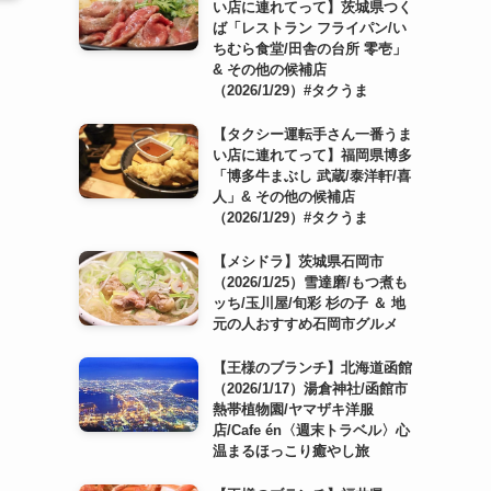
い店に連れてって】茨城県つく
ば「レストラン フライパン/い
ちむら食堂/田舎の台所 零壱」
& その他の候補店
（2026/1/29）#タクうま
【タクシー運転手さん一番うま
い店に連れてって】福岡県博多
「博多牛まぶし 武蔵/泰洋軒/喜
人」& その他の候補店
（2026/1/29）#タクうま
【メシドラ】茨城県石岡市
（2026/1/25）雪達磨/もつ煮も
ッち/玉川屋/旬彩 杉の子 ＆ 地
元の人おすすめ石岡市グルメ
【王様のブランチ】北海道函館
（2026/1/17）湯倉神社/函館市
熱帯植物園/ヤマザキ洋服
店/Cafe én〈週末トラベル〉心
温まるほっこり癒やし旅