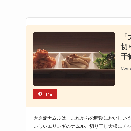
「
切
千
Cour
Pin
大原流ナムルは、これからの時期においしい
いしいエリンギのナムル、切り干し大根にチャ