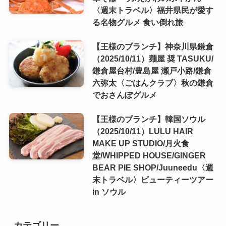
〈週末トラベル〉福井県民が愛す
る名物グルメ 食い倒れ旅
【王様のブランチ】神奈川県鎌倉
（2025/10/11）麺屋 奨 TASUKU/
鎌倉屋台村/豊島屋 瀬戸小路/鎌倉
六弥太〈ごはんクラブ〉秋の鎌倉
でおさんぽグルメ
【王様のブランチ】韓国ソウル
（2025/10/11）LULU HAIR
MAKE UP STUDIO/月火食
堂/WHIPPED HOUSE/GINGER
BEAR PIE SHOP/Juuneedu〈週
末トラベル〉ビューティーツアー
in ソウル
カテゴリー