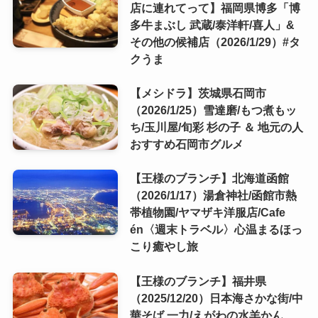
店に連れてって】福岡県博多「博
多牛まぶし 武蔵/泰洋軒/喜人」&
その他の候補店（2026/1/29）#タ
クうま
【メシドラ】茨城県石岡市
（2026/1/25）雪達磨/もつ煮もッ
ち/玉川屋/旬彩 杉の子 ＆ 地元の人
おすすめ石岡市グルメ
【王様のブランチ】北海道函館
（2026/1/17）湯倉神社/函館市熱
帯植物園/ヤマザキ洋服店/Cafe
én〈週末トラベル〉心温まるほっ
こり癒やし旅
【王様のブランチ】福井県
（2025/12/20）日本海さかな街/中
華そば 一力/えがわの水羊かん