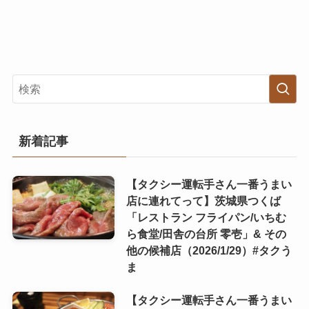
新着記事
【タクシー運転手さん一番うまい
店に連れてって】茨城県つくば
「レストラン フライパン/いちむ
ら食堂/田舎の台所 零壱」& その
他の候補店（2026/1/29）#タクう
ま
【タクシー運転手さん一番うまい