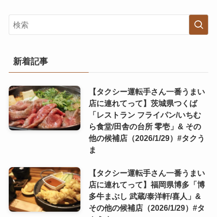
新着記事
【タクシー運転手さん一番うまい
店に連れてって】茨城県つくば
「レストラン フライパン/いちむ
ら食堂/田舎の台所 零壱」& その
他の候補店（2026/1/29）#タクう
ま
【タクシー運転手さん一番うまい
店に連れてって】福岡県博多「博
多牛まぶし 武蔵/泰洋軒/喜人」&
その他の候補店（2026/1/29）#タ