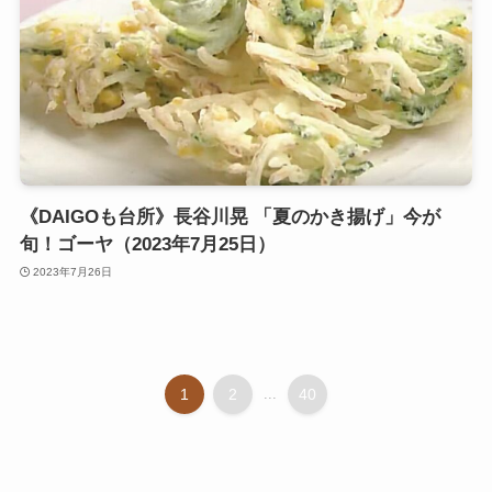
《DAIGOも台所》長谷川晃 「夏のかき揚げ」今が
旬！ゴーヤ（2023年7月25日）
2023年7月26日
1
2
...
40