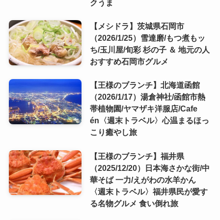
クうま
【メシドラ】茨城県石岡市
（2026/1/25）雪達磨/もつ煮もッ
ち/玉川屋/旬彩 杉の子 ＆ 地元の人
おすすめ石岡市グルメ
【王様のブランチ】北海道函館
（2026/1/17）湯倉神社/函館市熱
帯植物園/ヤマザキ洋服店/Cafe
én〈週末トラベル〉心温まるほっ
こり癒やし旅
【王様のブランチ】福井県
（2025/12/20）日本海さかな街/中
華そば 一力/えがわの水羊かん
〈週末トラベル〉福井県民が愛す
る名物グルメ 食い倒れ旅