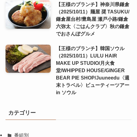
【王様のブランチ】神奈川県鎌倉
（2025/10/11）麺屋 奨 TASUKU/
鎌倉屋台村/豊島屋 瀬戸小路/鎌倉
六弥太〈ごはんクラブ〉秋の鎌倉
でおさんぽグルメ
【王様のブランチ】韓国ソウル
（2025/10/11）LULU HAIR
MAKE UP STUDIO/月火食
堂/WHIPPED HOUSE/GINGER
BEAR PIE SHOP/Juuneedu〈週
末トラベル〉ビューティーツアー
in ソウル
カテゴリー
番組別