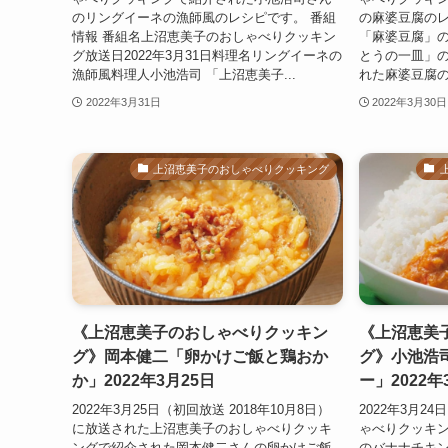
のリングイーネの漁師風のレシピです。 番組
の麻婆豆腐のレ
情報 番組名上沼恵美子のおしゃべりクッキン
「麻婆豆腐」の
グ放送日2022年3月31日料理名リングイーネの
とうの一皿」
漁師風料理人小池浩司 「上沼恵美子...
れた麻婆豆腐の
2022年3月31日
2022年3月30日
上沼恵美子のおしゃべりクッキング
《上沼恵美子のおしゃべりクッキン
《上沼恵美
グ》岡本健二「卵かけご飯と鶏おか
グ》小池浩
か」2022年3月25日
ー」2022年
2022年3月25日（初回放送 2018年10月8日）
2022年3月
に放送された上沼恵美子のおしゃべりクッキ
ゃべりクッキ
ングで紹介された岡本健二さんの卵かけご飯
のバナナチキン