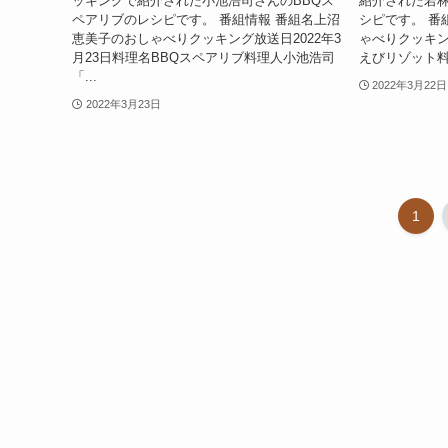
ッキングで紹介された小池浩司さんのBBQス
紹介された若
ペアリブのレシピです。 番組情報 番組名上沼
シピです。 番
恵美子のおしゃべりクッキング放送日2022年3
ゃべりクッキン
月23日料理名BBQスペアリブ料理人小池浩司
えびリゾット料
「...
2022年3月22日
2022年3月23日
1