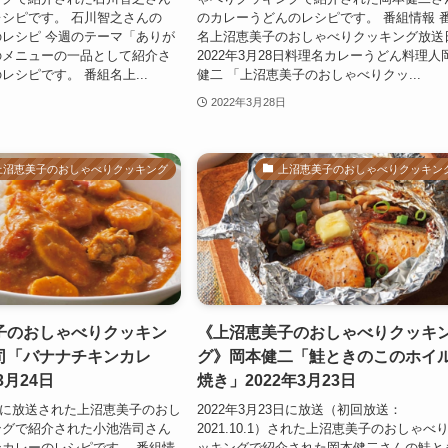
シピです。 石川智之さんの
のカレーうどんのレシピです。 番組情報 
レシピ 今週のテーマ「ありが
名上沼恵美子のおしゃべりクッキング放送
のメニューの一品として紹介さ
2022年3月28日料理名カレーうどん料理人
レシピです。 番組名上...
健二 「上沼恵美子のおしゃべりクッ...
2022年3月28日
上沼恵美子のおしゃべりクッキング
上沼恵美子のおしゃべりクッキン
子のおしゃべりクッキン
《上沼恵美子のおしゃべりクッキ
司「バナナチキンカレ
グ》岡本健二「鮭ときのこのホイ
3月24日
焼き」2022年3月23日
24日に放送された上沼恵美子のおし
2022年3月23日に放送（初回放送：
ングで紹介された小池浩司さん
2021.10.1）された上沼恵美子のおしゃべ
カレーのレシピです。 番組情
ッキングで紹介された岡本健二さんの鮭と