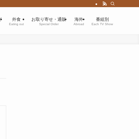
ピ
外食
お取り寄せ・通販
海外
番組別
Eating out
Special Order
Abroad
Each TV Show