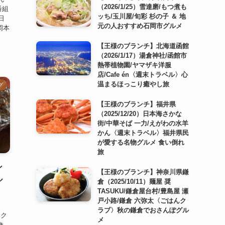
（2026/1/25）雪達磨/もつ煮も
番組
ッち/玉川屋/旬彩 杉の子 ＆ 地
日
元の人おすすめ石岡市グルメ
岡本
【王様のブランチ】北海道函館
（2026/1/17）湯倉神社/函館市
熱帯植物園/ヤマザキ洋服
店/Cafe én〈週末トラベル〉心
温まるほっこり癒やし旅
グ
【王様のブランチ】福井県
（2025/12/20）日本海さかな
街/中華そば 一力/えがわの水羊
かん〈週末トラベル〉福井県民
が愛する名物グルメ 食い倒れ
旅
ン
【王様のブランチ】神奈川県鎌
ル
倉（2025/10/11）麺屋 奨
TASUKU/鎌倉屋台村/豊島屋 瀬
戸小路/鎌倉 六弥太〈ごはんク
ラブ〉秋の鎌倉でおさんぽグル
りク
メ
き