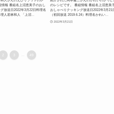
林和人さんのえびリゾットのレ
紹介された岡本健二さんのかれいのさっと
組情報 番組名上沼恵美子のおし
のレシピです。 番組情報 番組名上沼恵美
グ放送日2022年3月22日料理名
おしゃべりクッキング放送日2022年3月21
理人若林和人 「上沼...
（初回放送 2019.6.24）料理名かれい...
2022年3月21日
2
3
...
49