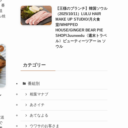
 番
【王様のブランチ】韓国ソウル
送
（2025/10/11）LULU HAIR
ル焼
MAKE UP STUDIO/月火食
堂/WHIPPED
HOUSE/GINGER BEAR PIE
SHOP/Juuneedu〈週末トラベ
ル〉ビューティーツアー in ソ
ウル
グ
カテゴリー
番組別
相葉マナブ
ン
」
あさイチ
あてなよる
放送
で
ウワサのお客さま