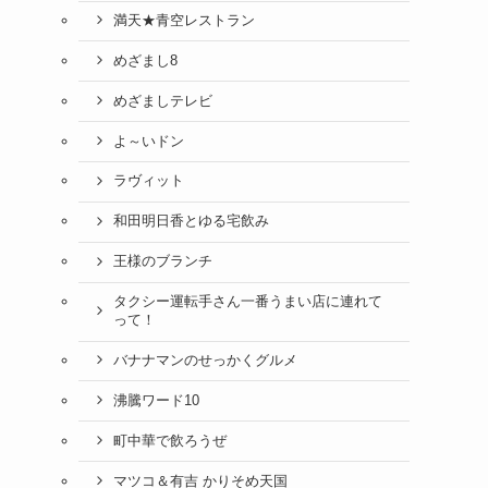
満天★青空レストラン
めざまし8
めざましテレビ
よ～いドン
ラヴィット
和田明日香とゆる宅飲み
王様のブランチ
タクシー運転手さん一番うまい店に連れて
って！
バナナマンのせっかくグルメ
沸騰ワード10
町中華で飲ろうぜ
マツコ＆有吉 かりそめ天国