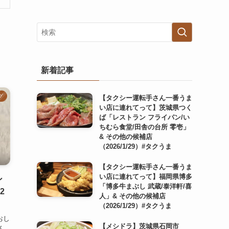
新着記事
グ
【タクシー運転手さん一番うま
い店に連れてって】茨城県つく
ば「レストラン フライパン/い
ちむら食堂/田舎の台所 零壱」
& その他の候補店
（2026/1/29）#タクうま
【タクシー運転手さん一番うま
い店に連れてって】福岡県博多
ン
「博多牛まぶし 武蔵/泰洋軒/喜
2
人」& その他の候補店
（2026/1/29）#タクうま
おし
【メシドラ】茨城県石岡市
ん