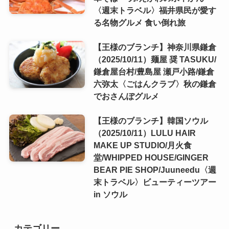
〈週末トラベル〉福井県民が愛す
る名物グルメ 食い倒れ旅
【王様のブランチ】神奈川県鎌倉
（2025/10/11）麺屋 奨 TASUKU/
鎌倉屋台村/豊島屋 瀬戸小路/鎌倉
六弥太〈ごはんクラブ〉秋の鎌倉
でおさんぽグルメ
【王様のブランチ】韓国ソウル
（2025/10/11）LULU HAIR
MAKE UP STUDIO/月火食
堂/WHIPPED HOUSE/GINGER
BEAR PIE SHOP/Juuneedu〈週
末トラベル〉ビューティーツアー
in ソウル
カテゴリー