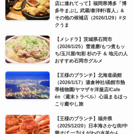
店に連れてって】福岡県博多「博
多牛まぶし 武蔵/泰洋軒/喜人」&
その他の候補店（2026/1/29）#タ
クうま
【メシドラ】茨城県石岡市
（2026/1/25）雪達磨/もつ煮もッ
ち/玉川屋/旬彩 杉の子 ＆ 地元の人
おすすめ石岡市グルメ
【王様のブランチ】北海道函館
（2026/1/17）湯倉神社/函館市熱
帯植物園/ヤマザキ洋服店/Cafe
én〈週末トラベル〉心温まるほっ
こり癒やし旅
【王様のブランチ】福井県
（2025/12/20）日本海さかな街/中
華そば 一力/えがわの水羊かん