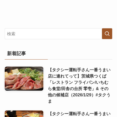
新着記事
【タクシー運転手さん一番うまい
店に連れてって】茨城県つくば
「レストラン フライパン/いちむ
ら食堂/田舎の台所 零壱」& その
他の候補店（2026/1/29）#タクう
ま
【タクシー運転手さん一番うまい