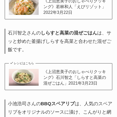
《上沼恵美子のおしゃべりクッキ
ング》若林和人「えびリゾット」
2022年3月22日
石川智之さんの
しらすと高菜の混ぜごはん
は、サ
ッと炒めた釜揚げしらすを高菜と合わせた混ぜご
飯です。
レシピはこちら
《上沼恵美子のおしゃべりクッキ
ング》石川智之「しらすと高菜の
混ぜごはん」2021年3月23日
小池浩司さんの
BBQスペアリブ
は、人気のスペア
リブをオリジナルのソースに漬け、こんがりと網