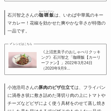
カーリーファン
石川智之さんの
咖喱飯
は、いわば中華風のキー
マカレー！花椒を効かせた爽やかな辛さが特徴の
一品です。
レシピはこちら
《上沼恵美子のおしゃべりクッキ
ング》石川智之「咖喱飯【カーリ
ーファン】」2022年3月24日
（2020年9月9…
小池浩司さんの
豚肉のピザ仕立て
は、フライパン
に渦巻き状に敷き詰めた薄切り肉の上にトマトや
チーズなどピザによく使う具材をのせて蒸し焼き