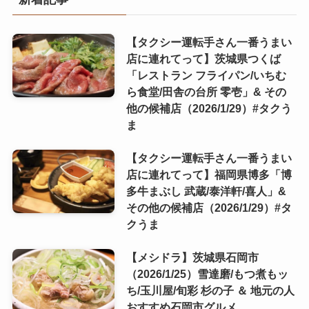
【タクシー運転手さん一番うまい
店に連れてって】茨城県つくば
「レストラン フライパン/いちむ
ら食堂/田舎の台所 零壱」& その
他の候補店（2026/1/29）#タクう
ま
【タクシー運転手さん一番うまい
店に連れてって】福岡県博多「博
多牛まぶし 武蔵/泰洋軒/喜人」&
その他の候補店（2026/1/29）#タ
クうま
【メシドラ】茨城県石岡市
（2026/1/25）雪達磨/もつ煮もッ
ち/玉川屋/旬彩 杉の子 ＆ 地元の人
おすすめ石岡市グルメ