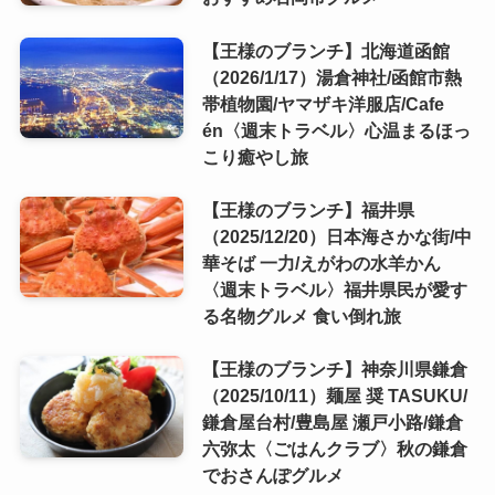
【王様のブランチ】北海道函館
（2026/1/17）湯倉神社/函館市熱
帯植物園/ヤマザキ洋服店/Cafe
én〈週末トラベル〉心温まるほっ
こり癒やし旅
【王様のブランチ】福井県
（2025/12/20）日本海さかな街/中
華そば 一力/えがわの水羊かん
〈週末トラベル〉福井県民が愛す
る名物グルメ 食い倒れ旅
【王様のブランチ】神奈川県鎌倉
（2025/10/11）麺屋 奨 TASUKU/
鎌倉屋台村/豊島屋 瀬戸小路/鎌倉
六弥太〈ごはんクラブ〉秋の鎌倉
でおさんぽグルメ