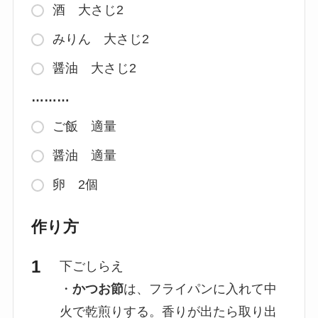
酒 大さじ2
みりん 大さじ2
醤油 大さじ2
………
ご飯 適量
醤油 適量
卵 2個
作り方
下ごしらえ
・
かつお節
は、フライパンに入れて中
火で乾煎りする。香りが出たら取り出