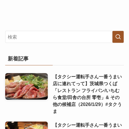
新着記事
【タクシー運転手さん一番うまい
店に連れてって】茨城県つくば
「レストラン フライパン/いちむ
ら食堂/田舎の台所 零壱」& その
他の候補店（2026/1/29）#タクう
ま
【タクシー運転手さん一番うまい