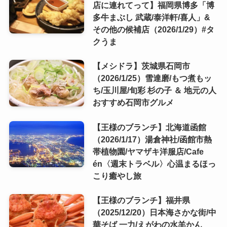
店に連れてって】福岡県博多「博
多牛まぶし 武蔵/泰洋軒/喜人」&
その他の候補店（2026/1/29）#タ
クうま
【メシドラ】茨城県石岡市
（2026/1/25）雪達磨/もつ煮もッ
ち/玉川屋/旬彩 杉の子 ＆ 地元の人
おすすめ石岡市グルメ
【王様のブランチ】北海道函館
（2026/1/17）湯倉神社/函館市熱
帯植物園/ヤマザキ洋服店/Cafe
én〈週末トラベル〉心温まるほっ
こり癒やし旅
【王様のブランチ】福井県
（2025/12/20）日本海さかな街/中
華そば 一力/えがわの水羊かん