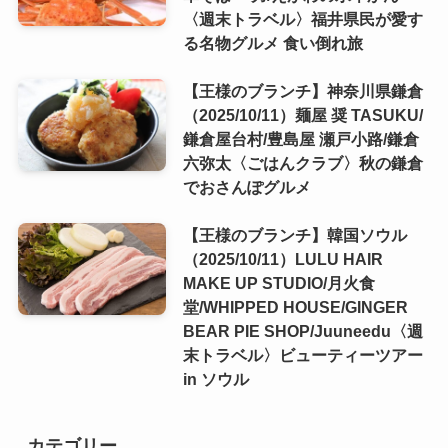
〈週末トラベル〉福井県民が愛す
る名物グルメ 食い倒れ旅
【王様のブランチ】神奈川県鎌倉
（2025/10/11）麺屋 奨 TASUKU/
鎌倉屋台村/豊島屋 瀬戸小路/鎌倉
六弥太〈ごはんクラブ〉秋の鎌倉
でおさんぽグルメ
【王様のブランチ】韓国ソウル
（2025/10/11）LULU HAIR
MAKE UP STUDIO/月火食
堂/WHIPPED HOUSE/GINGER
BEAR PIE SHOP/Juuneedu〈週
末トラベル〉ビューティーツアー
in ソウル
カテゴリー