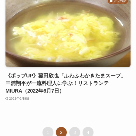
ポップUP
《ポップUP》菰田欣也「ふわふわかきたまスープ」
三浦翔平が一流料理人に学ぶ！リストランテ
MIURA（2022年6月7日）
2022年6月8日
1
2
3
4