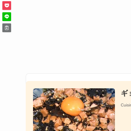
ギ
Cuisi