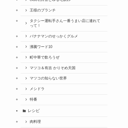
王様のブランチ
タクシー運転手さん一番うまい店に連れて
って！
バナナマンのせっかくグルメ
沸騰ワード10
町中華で飲ろうぜ
マツコ＆有吉 かりそめ天国
マツコの知らない世界
メシドラ
特番
レシピ
肉料理