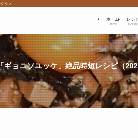
のグルメ
ホーム
レシ
Home
Recipe
ギョニソユッケ」絶品時短レシピ（2025