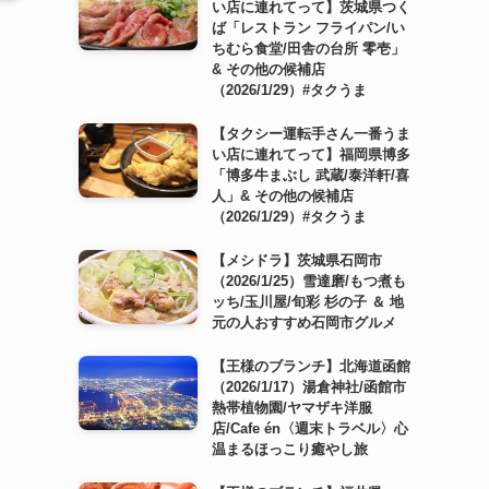
い店に連れてって】茨城県つく
ば「レストラン フライパン/い
ちむら食堂/田舎の台所 零壱」
& その他の候補店
（2026/1/29）#タクうま
【タクシー運転手さん一番うま
い店に連れてって】福岡県博多
「博多牛まぶし 武蔵/泰洋軒/喜
人」& その他の候補店
（2026/1/29）#タクうま
【メシドラ】茨城県石岡市
（2026/1/25）雪達磨/もつ煮も
ッち/玉川屋/旬彩 杉の子 ＆ 地
元の人おすすめ石岡市グルメ
【王様のブランチ】北海道函館
（2026/1/17）湯倉神社/函館市
熱帯植物園/ヤマザキ洋服
店/Cafe én〈週末トラベル〉心
温まるほっこり癒やし旅