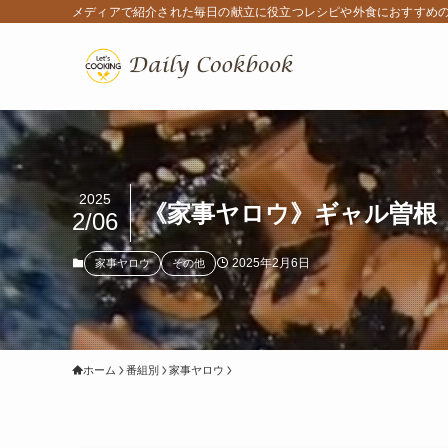
メディアで紹介された毎日の献立に役立つレシピや外食におすすめ
2025
《家事ヤロウ》ギャル曽根「
2/06
2025年2月6日
家事ヤロウ
その他
ホーム
番組別
家事ヤロウ