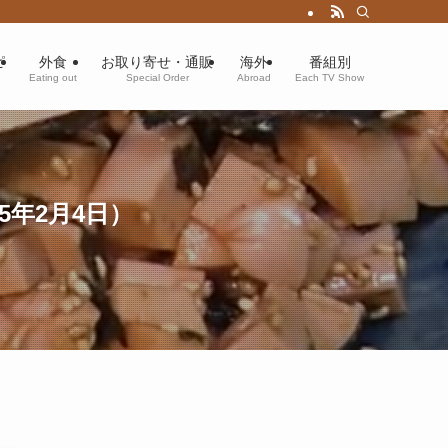
ピ
外食
お取り寄せ・通販
海外
番組別
Eating out
Special Order
Abroad
Each TV Show
年2月4日）