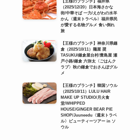
【王様のブランチ】福井県
（2025/12/20）日本海さかな
街/中華そば 一力/えがわの水羊
かん〈週末トラベル〉福井県民
が愛する名物グルメ 食い倒れ
旅
【王様のブランチ】神奈川県鎌
倉（2025/10/11）麺屋 奨
TASUKU/鎌倉屋台村/豊島屋 瀬
戸小路/鎌倉 六弥太〈ごはんク
ラブ〉秋の鎌倉でおさんぽグル
メ
【王様のブランチ】韓国ソウル
（2025/10/11）LULU HAIR
MAKE UP STUDIO/月火食
堂/WHIPPED
HOUSE/GINGER BEAR PIE
SHOP/Juuneedu〈週末トラベ
ル〉ビューティーツアー in ソ
ウル