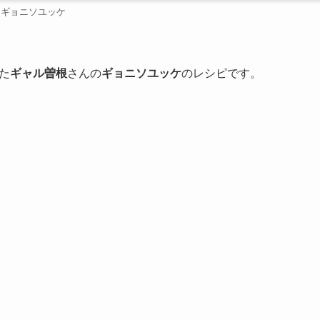
ギョニソユッケ
た
ギャル曽根
さんの
ギョニソユッケ
のレシピです。