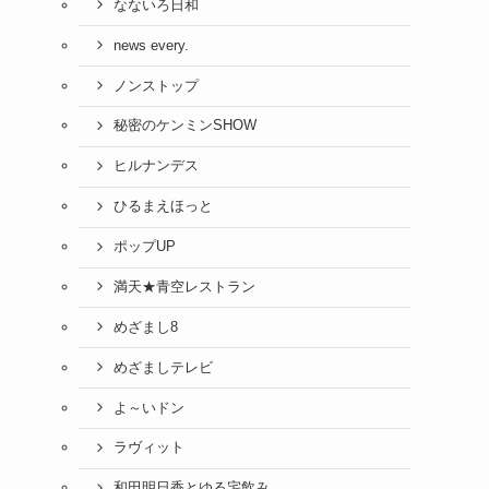
なないろ日和
news every.
ノンストップ
秘密のケンミンSHOW
ヒルナンデス
ひるまえほっと
ポップUP
満天★青空レストラン
めざまし8
めざましテレビ
よ～いドン
ラヴィット
和田明日香とゆる宅飲み