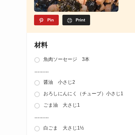
Pin
Print
材料
魚肉ソーセージ 3本
………
醤油 小さじ2
おろしにんにく（チューブ）小さじ1
ごま油 大さじ1
………
白ごま 大さじ1½