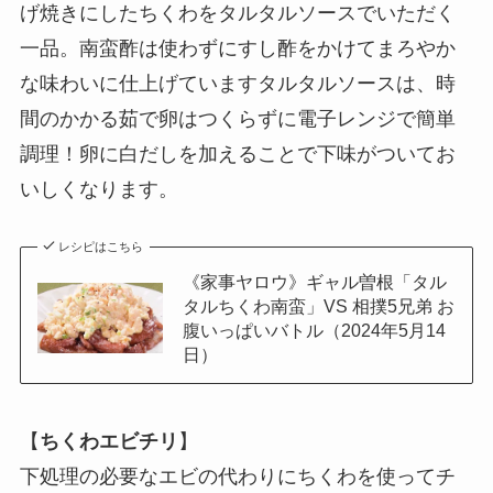
げ焼きにしたちくわをタルタルソースでいただく
一品。南蛮酢は使わずにすし酢をかけてまろやか
な味わいに仕上げていますタルタルソースは、時
間のかかる茹で卵はつくらずに電子レンジで簡単
調理！卵に白だしを加えることで下味がついてお
いしくなります。
レシピはこちら
《家事ヤロウ》ギャル曽根「タル
タルちくわ南蛮」VS 相撲5兄弟 お
腹いっぱいバトル（2024年5月14
日）
【
ちくわエビチリ
】
下処理の必要なエビの代わりにちくわを使ってチ