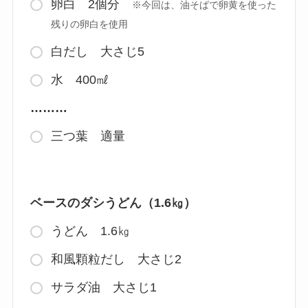
卵白 2個分
※今回は、油そばで卵黄を使った
残りの卵白を使用
白だし 大さじ5
水 400㎖
………
三つ葉 適量
ベースのダシうどん（1.6㎏）
うどん 1.6㎏
和風顆粒だし 大さじ2
サラダ油 大さじ1