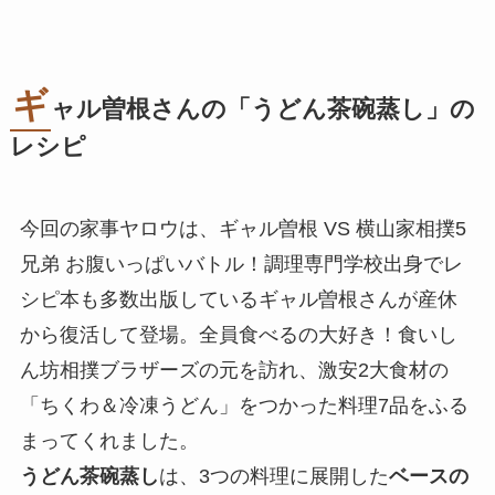
ギ
ャル曽根さんの「うどん茶碗蒸し」の
レシピ
今回の家事ヤロウは、ギャル曽根 VS 横山家相撲5
兄弟 お腹いっぱいバトル！調理専門学校出身でレ
シピ本も多数出版しているギャル曽根さんが産休
から復活して登場。全員食べるの大好き！食いし
ん坊相撲ブラザーズの元を訪れ、激安2大食材の
「ちくわ＆冷凍うどん」をつかった料理7品をふる
まってくれました。
うどん茶碗蒸し
は、3つの料理に展開した
ベースの