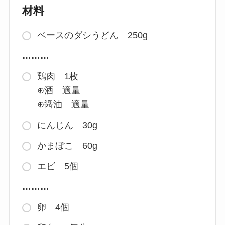
材料
ベースのダシうどん 250g
………
鶏肉 1枚
⊕酒 適量
⊕醤油 適量
にんじん 30g
かまぼこ 60g
エビ 5個
………
卵 4個