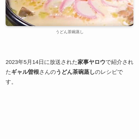
うどん茶碗蒸し
2023年5月14日に放送された
家事ヤロウ
で紹介され
た
ギャル曽根
さんの
うどん茶碗蒸し
のレシピで
す。