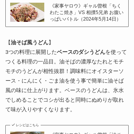
《家事ヤロウ》ギャル曽根「ちく
わたこ焼き」VS 相撲5兄弟 お腹い
っぱいバトル（2024年5月14日）
【
油そば風うどん
】
3つの料理に展開した
ベースのダシうどん
を使って
つくる料理の一品目。油そばの濃厚なたれとモチ
モチのうどんが相性抜群！調味料にオイスターソ
ース・にんにく・ごま油を使う事で簡単に油そば
風の味に仕上がります。ベースのうどんは、氷水
でしめることでコシが出ると同時にぬめりが取れ
て味が入りやすくなります。
レシピはこちら