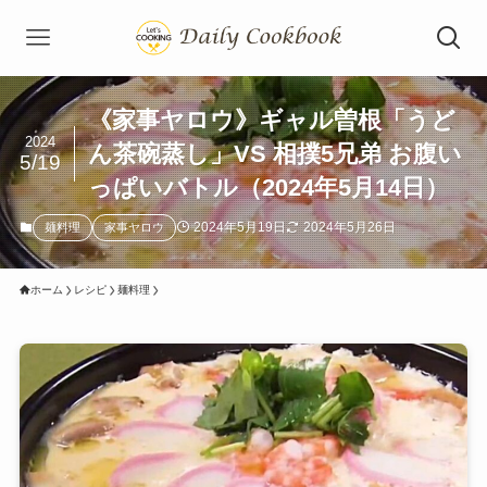
《家事ヤロウ》ギャル曽根「うど
2024
ん茶碗蒸し」VS 相撲5兄弟 お腹い
5/19
っぱいバトル（2024年5月14日）
2024年5月19日
2024年5月26日
麺料理
家事ヤロウ
ホーム
レシピ
麺料理