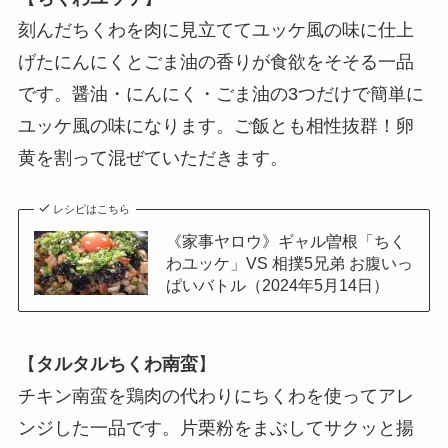
刻んだちくわを肉に見立ててユッケ風の味に仕上
げたにんにくとごま油の香りが食欲をそそる一品
です。醤油・にんにく・ごま油の3つだけで簡単に
ユッケ風の味になります。ご飯とも相性抜群！卵
黄を割って混ぜていただきます。
レシピはこちら
《家事ヤロウ》ギャル曽根「ちく
わユッケ」VS 相撲5兄弟 お腹いっ
ぱいバトル（2024年5月14日）
【
タルタルちくわ南蛮
】
チキン南蛮を鶏肉の代わりにちくわを使ってアレ
ンジした一品です。片栗粉をまぶしてサクッと揚