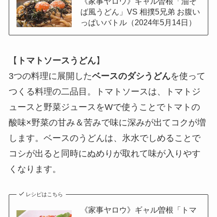
《家事ヤロウ》ギャル曽根「油そ
ば風うどん」VS 相撲5兄弟 お腹い
っぱいバトル（2024年5月14日）
【
トマトソースうどん
】
3つの料理に展開した
ベースのダシうどん
を使って
つくる料理の二品目。トマトソースは、トマトジ
ュースと野菜ジュースをWで使うことでトマトの
酸味×野菜の甘み＆苦みで味に深みが出てコクが増
します。ベースのうどんは、氷水でしめることで
コシが出ると同時にぬめりが取れて味が入りやす
くなります。
レシピはこちら
《家事ヤロウ》ギャル曽根「トマ