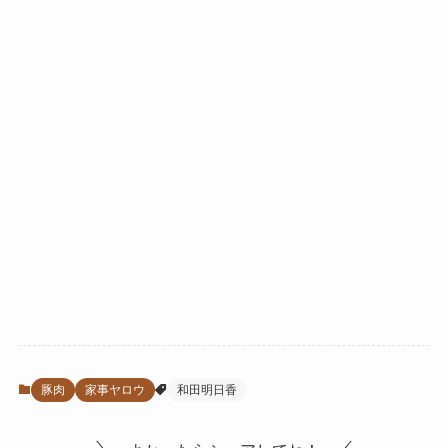
豚肉
家事ヤロウ
和田明日香