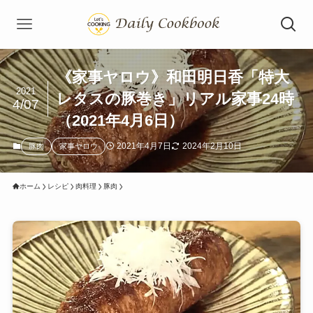
《家事ヤロウ》和田明日香「特大
2021
レタスの豚巻き」リアル家事24時
4/07
（2021年4月6日）
2021年4月7日
2024年2月10日
豚肉
家事ヤロウ
ホーム
レシピ
肉料理
豚肉