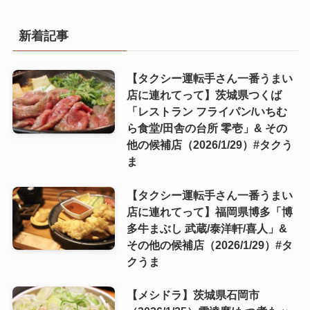
新着記事
【タクシー運転手さん一番うまい
店に連れてって】茨城県つくば
「レストラン フライパン/いちむ
ら食堂/田舎の台所 零壱」& その
他の候補店（2026/1/29）#タクう
ま
【タクシー運転手さん一番うまい
店に連れてって】福岡県博多「博
多牛まぶし 武蔵/泰洋軒/喜人」&
その他の候補店（2026/1/29）#タ
クうま
【メシドラ】茨城県石岡市