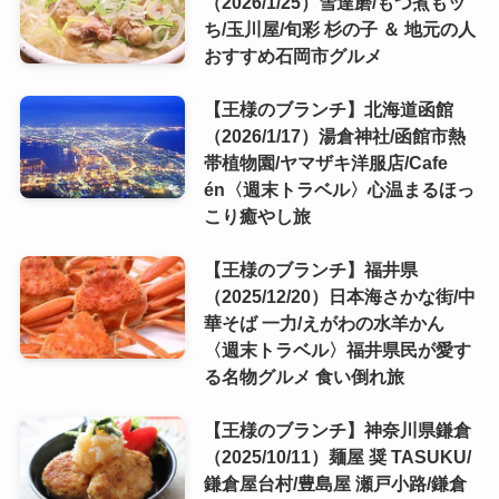
（2026/1/25）雪達磨/もつ煮もッ
ち/玉川屋/旬彩 杉の子 ＆ 地元の人
おすすめ石岡市グルメ
【王様のブランチ】北海道函館
（2026/1/17）湯倉神社/函館市熱
帯植物園/ヤマザキ洋服店/Cafe
én〈週末トラベル〉心温まるほっ
こり癒やし旅
【王様のブランチ】福井県
（2025/12/20）日本海さかな街/中
華そば 一力/えがわの水羊かん
〈週末トラベル〉福井県民が愛す
る名物グルメ 食い倒れ旅
【王様のブランチ】神奈川県鎌倉
（2025/10/11）麺屋 奨 TASUKU/
鎌倉屋台村/豊島屋 瀬戸小路/鎌倉