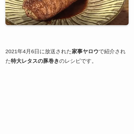
2021年4月6日に放送された
家事ヤロウ
で紹介され
た
特大レタスの豚巻き
のレシピです。