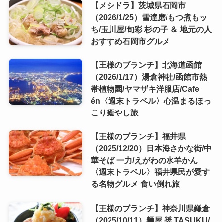
【メシドラ】茨城県石岡市
（2026/1/25）雪達磨/もつ煮もッ
ち/玉川屋/旬彩 杉の子 ＆ 地元の人
おすすめ石岡市グルメ
【王様のブランチ】北海道函館
（2026/1/17）湯倉神社/函館市熱
帯植物園/ヤマザキ洋服店/Cafe
én〈週末トラベル〉心温まるほっ
こり癒やし旅
【王様のブランチ】福井県
（2025/12/20）日本海さかな街/中
華そば 一力/えがわの水羊かん
〈週末トラベル〉福井県民が愛す
る名物グルメ 食い倒れ旅
【王様のブランチ】神奈川県鎌倉
（2025/10/11）麺屋 奨 TASUKU/