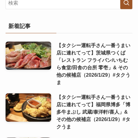
新着記事
【タクシー運転手さん一番うまい
店に連れてって】茨城県つくば
「レストラン フライパン/いちむ
ら食堂/田舎の台所 零壱」& その
他の候補店（2026/1/29）#タクう
ま
【タクシー運転手さん一番うまい
店に連れてって】福岡県博多「博
多牛まぶし 武蔵/泰洋軒/喜人」&
その他の候補店（2026/1/29）#タ
クうま