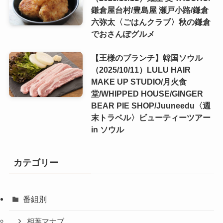
鎌倉屋台村/豊島屋 瀬戸小路/鎌倉
六弥太〈ごはんクラブ〉秋の鎌倉
でおさんぽグルメ
【王様のブランチ】韓国ソウル
（2025/10/11）LULU HAIR
MAKE UP STUDIO/月火食
堂/WHIPPED HOUSE/GINGER
BEAR PIE SHOP/Juuneedu〈週
末トラベル〉ビューティーツアー
in ソウル
カテゴリー
番組別
相葉マナブ