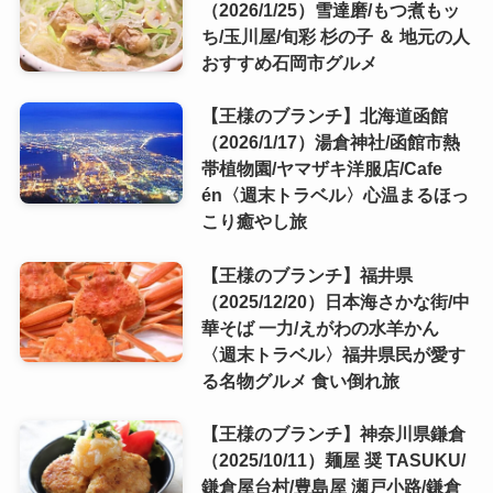
（2026/1/25）雪達磨/もつ煮もッ
ち/玉川屋/旬彩 杉の子 ＆ 地元の人
おすすめ石岡市グルメ
【王様のブランチ】北海道函館
（2026/1/17）湯倉神社/函館市熱
帯植物園/ヤマザキ洋服店/Cafe
én〈週末トラベル〉心温まるほっ
こり癒やし旅
【王様のブランチ】福井県
（2025/12/20）日本海さかな街/中
華そば 一力/えがわの水羊かん
〈週末トラベル〉福井県民が愛す
る名物グルメ 食い倒れ旅
【王様のブランチ】神奈川県鎌倉
（2025/10/11）麺屋 奨 TASUKU/
鎌倉屋台村/豊島屋 瀬戸小路/鎌倉