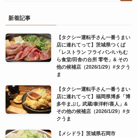
新着記事
【タクシー運転手さん一番うまい
店に連れてって】茨城県つくば
「レストラン フライパン/いちむ
ら食堂/田舎の台所 零壱」& その
他の候補店（2026/1/29）#タクう
ま
【タクシー運転手さん一番うまい
店に連れてって】福岡県博多「博
多牛まぶし 武蔵/泰洋軒/喜人」&
その他の候補店（2026/1/29）#タ
クうま
【メシドラ】茨城県石岡市