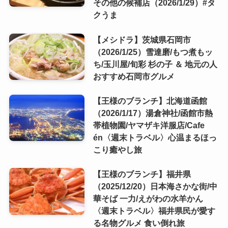
その他の候補店（2026/1/29）#タ
クうま
【メシドラ】茨城県石岡市
（2026/1/25）雪達磨/もつ煮もッ
ち/玉川屋/旬彩 杉の子 ＆ 地元の人
おすすめ石岡市グルメ
【王様のブランチ】北海道函館
（2026/1/17）湯倉神社/函館市熱
帯植物園/ヤマザキ洋服店/Cafe
én〈週末トラベル〉心温まるほっ
こり癒やし旅
【王様のブランチ】福井県
（2025/12/20）日本海さかな街/中
華そば 一力/えがわの水羊かん
〈週末トラベル〉福井県民が愛す
る名物グルメ 食い倒れ旅