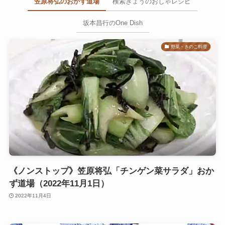
笠原将弘のおかず道場
検索きょうのおしゃレシピ
坂本昌行のOne Dish
野菜・きのこ料理
《ノンストップ》笠原将弘「チンゲン菜サラダ」おか
ず道場（2022年11月1日）
2022年11月4日