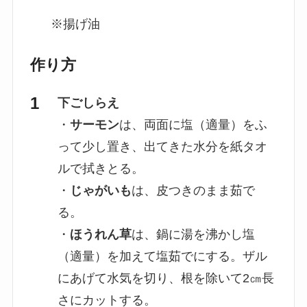
※揚げ油
作り方
下ごしらえ
・
サーモン
は、両面に塩（適量）をふ
って少し置き、出てきた水分を紙タオ
ルで拭きとる。
・
じゃがいも
は、皮つきのまま茹で
る。
・
ほうれん草
は、鍋に湯を沸かし塩
（適量）を加えて塩茹でにする。ザル
にあげて水気を切り、根を除いて2㎝長
さにカットする。