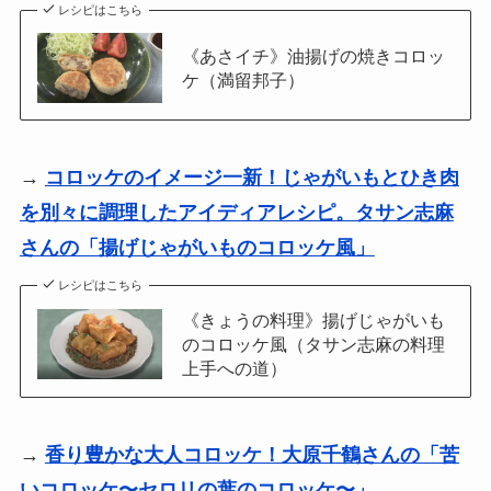
レシピはこちら
《あさイチ》油揚げの焼きコロッ
ケ（満留邦子）
→
コロッケのイメージ一新！じゃがいもとひき肉
を別々に調理したアイディアレシピ。タサン志麻
さんの「揚げじゃがいものコロッケ風」
レシピはこちら
《きょうの料理》揚げじゃがいも
のコロッケ風（タサン志麻の料理
上手への道）
→
香り豊かな大人コロッケ！大原千鶴さんの「苦
いコロッケ〜セロリの葉のコロッケ〜」