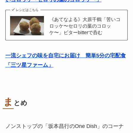
レシピはこちら
《あてなよる》大原千鶴「苦いコ
ロッケ〜セロリの葉のコロッ
ケ〜」ビターbitterで呑む
一流シェフの味を自宅にお届け 簡単5分の宅配食
「三ツ星ファーム」
ま
とめ
ノンストップの「坂本昌行のOne Dish」のコーナ