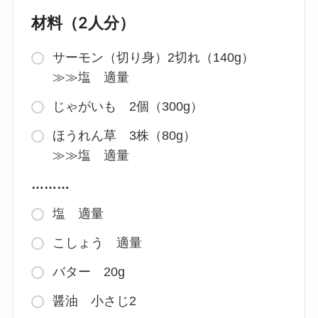
材料（2人分）
サーモン（切り身）2切れ（140g）
≫≫塩 適量
じゃがいも 2個（300g）
ほうれん草 3株（80g）
≫≫塩 適量
………
塩 適量
こしょう 適量
バター 20g
醤油 小さじ2