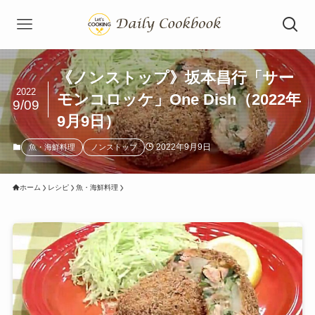
《ノンストップ》坂本昌行「サー
2022
モンコロッケ」One Dish（2022年
9/09
9月9日）
2022年9月9日
魚・海鮮料理
ノンストップ
ホーム
レシピ
魚・海鮮料理