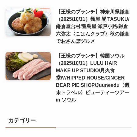
【王様のブランチ】神奈川県鎌倉
（2025/10/11）麺屋 奨 TASUKU/
鎌倉屋台村/豊島屋 瀬戸小路/鎌倉
六弥太〈ごはんクラブ〉秋の鎌倉
でおさんぽグルメ
【王様のブランチ】韓国ソウル
（2025/10/11）LULU HAIR
MAKE UP STUDIO/月火食
堂/WHIPPED HOUSE/GINGER
BEAR PIE SHOP/Juuneedu〈週
末トラベル〉ビューティーツアー
in ソウル
カテゴリー