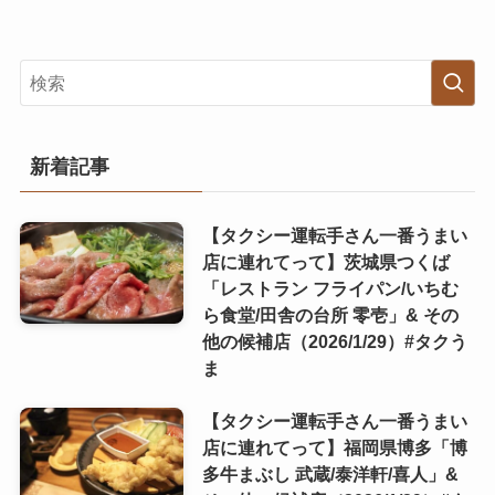
新着記事
【タクシー運転手さん一番うまい
店に連れてって】茨城県つくば
「レストラン フライパン/いちむ
ら食堂/田舎の台所 零壱」& その
他の候補店（2026/1/29）#タクう
ま
【タクシー運転手さん一番うまい
店に連れてって】福岡県博多「博
多牛まぶし 武蔵/泰洋軒/喜人」&