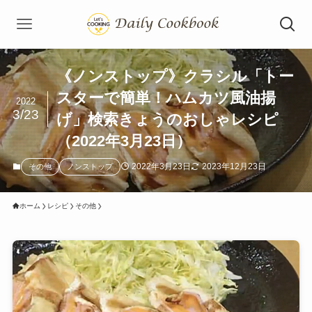
《ノンストップ》クラシル「トー
スターで簡単！ハムカツ風油揚
2022
3/23
げ」検索きょうのおしゃレシピ
（2022年3月23日）
2022年3月23日
2023年12月23日
その他
ノンストップ
ホーム
レシピ
その他