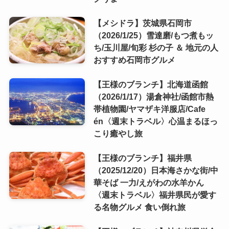
【メシドラ】茨城県石岡市
（2026/1/25）雪達磨/もつ煮もッ
ち/玉川屋/旬彩 杉の子 ＆ 地元の人
おすすめ石岡市グルメ
【王様のブランチ】北海道函館
（2026/1/17）湯倉神社/函館市熱
帯植物園/ヤマザキ洋服店/Cafe
én〈週末トラベル〉心温まるほっ
こり癒やし旅
【王様のブランチ】福井県
（2025/12/20）日本海さかな街/中
華そば 一力/えがわの水羊かん
〈週末トラベル〉福井県民が愛す
る名物グルメ 食い倒れ旅