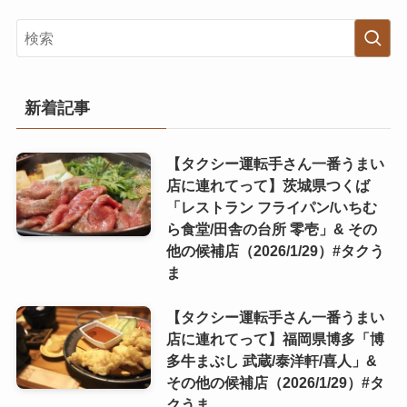
新着記事
【タクシー運転手さん一番うまい
店に連れてって】茨城県つくば
「レストラン フライパン/いちむ
ら食堂/田舎の台所 零壱」& その
他の候補店（2026/1/29）#タクう
ま
【タクシー運転手さん一番うまい
店に連れてって】福岡県博多「博
多牛まぶし 武蔵/泰洋軒/喜人」&
その他の候補店（2026/1/29）#タ
クうま