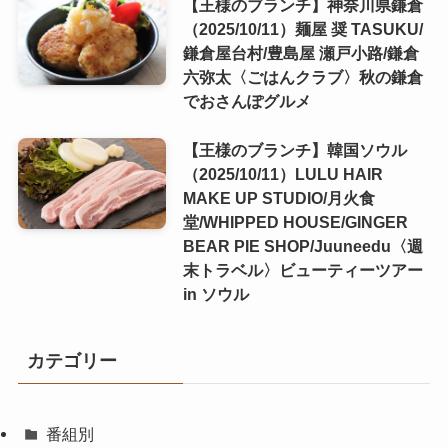
【王様のブランチ】神奈川県鎌倉
（2025/10/11）麺屋 奨 TASUKU/
鎌倉屋台村/豊島屋 瀬戸小路/鎌倉
六弥太〈ごはんクラブ〉秋の鎌倉
でおさんぽグルメ
【王様のブランチ】韓国ソウル
（2025/10/11）LULU HAIR
MAKE UP STUDIO/月火食
堂/WHIPPED HOUSE/GINGER
BEAR PIE SHOP/Juuneedu〈週
末トラベル〉ビューティーツアー
in ソウル
カテゴリー
番組別