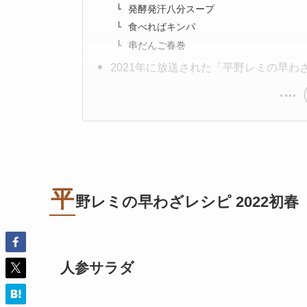
発酵発汗八分スープ
食べればキンパ
串だんご春巻
2021年に放送された「平野レミの早わ
平
野レミの早わざレシピ 2022初春
人参サラダ