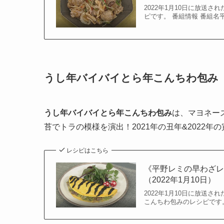
2022年1月10日に放送さ
ピです。 番組情報 番組名平
うし年バイバイとら年こんちわ包み
うし年バイバイとら年こんちわ包み
は、マヨネー
苔でトラの模様を演出！2021年の丑年&2022
レシピはこちら
《平野レミの早わざレ
（2022年1月10日）
2022年1月10日に放送さ
こんちわ包みのレシピです。