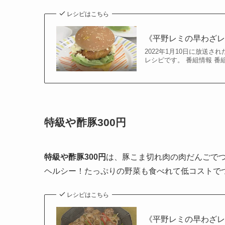
レシピはこちら
《平野レミの早わざレシ
2022年1月10日に放送
レシピです。 番組情報 番組
特級や酢豚300円
特級や酢豚300円
は、豚こま切れ肉の肉だんごで
ヘルシー！たっぷりの野菜も食べれて低コストで
レシピはこちら
《平野レミの早わざレシ