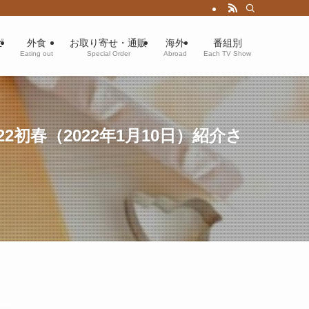
ピ
外食
お取り寄せ・通販
海外
番組別
Eating out
Special Order
Abroad
Each TV Show
初春（2022年1月10日）紹介さ