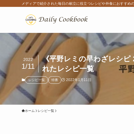
メディアで紹介された毎日の献立に役立つレシピや外食におすすめ
《平野レミの早わざレシピ 2
2022
1/11
れたレシピ一覧
2022年1月11日
レシピ一覧
特番
ホーム
レシピ一覧