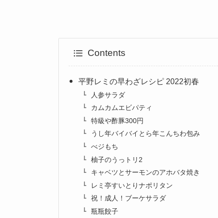
Contents
平野レミの早わざレシピ 2022初春
人参サラダ
カムカムエビパティ
特級や酢豚300円
うし年バイバイとら年こんちわ包み
べジもち
柚子のうっトリ2
キャベツとサーモンのアホバタ焼き
レミ亭すいとりナポリタン
祝！成人！ブーケサラダ
瓶瓶餃子