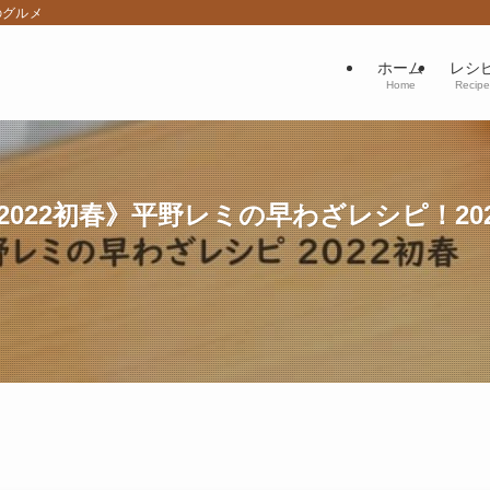
のグルメ
ホーム
レシ
Home
Recipe
022初春》平野レミの早わざレシピ！2022