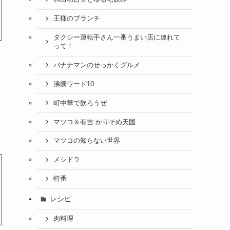
王様のブランチ
タクシー運転手さん一番うまい店に連れて
って！
バナナマンのせっかくグルメ
沸騰ワード10
町中華で飲ろうぜ
マツコ＆有吉 かりそめ天国
マツコの知らない世界
メシドラ
特番
レシピ
肉料理