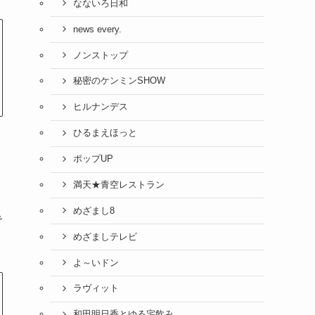
なないろ日和
news every.
ノンストップ
秘密のケンミンSHOW
ヒルナンデス
ひるまえほっと
ポップUP
満天★青空レストラン
めざまし8
で
めざましテレビ
よ～いドン
ラヴィット
和田明日香とゆる宅飲み