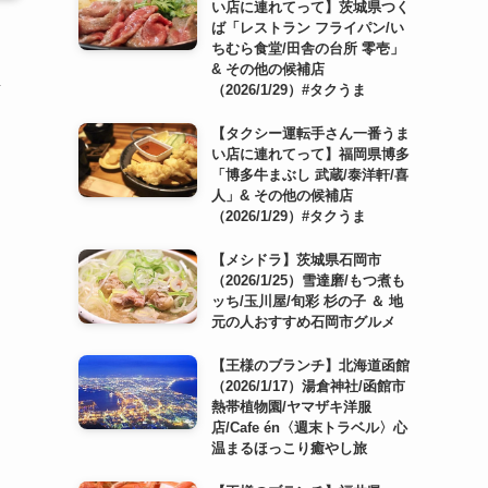
い店に連れてって】茨城県つく
ば「レストラン フライパン/い
ちむら食堂/田舎の台所 零壱」
& その他の候補店
詳
（2026/1/29）#タクうま
【タクシー運転手さん一番うま
い店に連れてって】福岡県博多
「博多牛まぶし 武蔵/泰洋軒/喜
人」& その他の候補店
（2026/1/29）#タクうま
【メシドラ】茨城県石岡市
（2026/1/25）雪達磨/もつ煮も
ッち/玉川屋/旬彩 杉の子 ＆ 地
元の人おすすめ石岡市グルメ
【王様のブランチ】北海道函館
（2026/1/17）湯倉神社/函館市
熱帯植物園/ヤマザキ洋服
店/Cafe én〈週末トラベル〉心
温まるほっこり癒やし旅