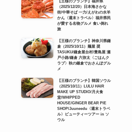
【王様のブランチ】福井県
（2025/12/20）日本海さかな
街/中華そば 一力/えがわの水羊
かん〈週末トラベル〉福井県民
が愛する名物グルメ 食い倒れ
旅
【王様のブランチ】神奈川県鎌
倉（2025/10/11）麺屋 奨
TASUKU/鎌倉屋台村/豊島屋 瀬
戸小路/鎌倉 六弥太〈ごはんク
ラブ〉秋の鎌倉でおさんぽグル
メ
【王様のブランチ】韓国ソウル
（2025/10/11）LULU HAIR
MAKE UP STUDIO/月火食
堂/WHIPPED
HOUSE/GINGER BEAR PIE
SHOP/Juuneedu〈週末トラベ
ル〉ビューティーツアー in ソ
ウル