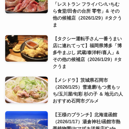
「レストラン フライパン/いちむ
ら食堂/田舎の台所 零壱」& その
他の候補店（2026/1/29）#タクう
ま
【タクシー運転手さん一番うまい
店に連れてって】福岡県博多「博
多牛まぶし 武蔵/泰洋軒/喜人」&
その他の候補店（2026/1/29）#タ
クうま
【メシドラ】茨城県石岡市
（2026/1/25）雪達磨/もつ煮もッ
ち/玉川屋/旬彩 杉の子 ＆ 地元の人
おすすめ石岡市グルメ
【王様のブランチ】北海道函館
（2026/1/17）湯倉神社/函館市熱
帯植物園/ヤマザキ洋服店/Cafe