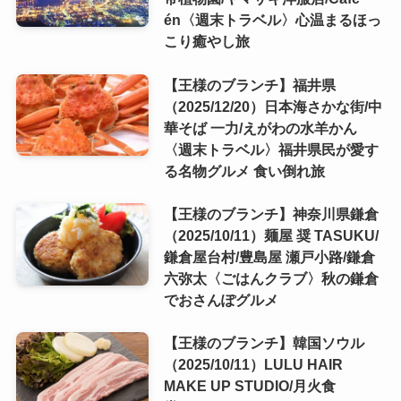
én〈週末トラベル〉心温まるほっ
こり癒やし旅
【王様のブランチ】福井県
（2025/12/20）日本海さかな街/中
華そば 一力/えがわの水羊かん
〈週末トラベル〉福井県民が愛す
る名物グルメ 食い倒れ旅
【王様のブランチ】神奈川県鎌倉
（2025/10/11）麺屋 奨 TASUKU/
鎌倉屋台村/豊島屋 瀬戸小路/鎌倉
六弥太〈ごはんクラブ〉秋の鎌倉
でおさんぽグルメ
【王様のブランチ】韓国ソウル
（2025/10/11）LULU HAIR
MAKE UP STUDIO/月火食