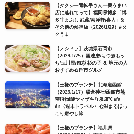
【タクシー運転手さん一番うまい
店に連れてって】福岡県博多「博
多牛まぶし 武蔵/泰洋軒/喜人」&
その他の候補店（2026/1/29）#タ
クうま
【メシドラ】茨城県石岡市
（2026/1/25）雪達磨/もつ煮もッ
ち/玉川屋/旬彩 杉の子 ＆ 地元の人
おすすめ石岡市グルメ
【王様のブランチ】北海道函館
（2026/1/17）湯倉神社/函館市熱
帯植物園/ヤマザキ洋服店/Cafe
én〈週末トラベル〉心温まるほっ
こり癒やし旅
【王様のブランチ】福井県