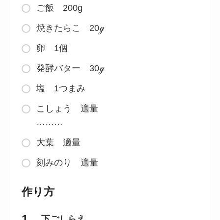
ご飯 200g
焼きたらこ 20ℊ
卵 1個
発酵バター 30ℊ
塩 1つまみ
こしょう 適量
………
大葉 適量
刻みのり 適量
作り方
下ごしらえ