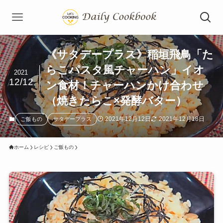
《サタデープラス》稲垣飛鳥「た
らこパスタ風チャーハン」イオ
2021
12/12
ン食材！チャーハンかけ合わせ
（焼きたらこ×発酵バター）
2021年12月12日
2021年12月18日
ご飯もの
サタデープラス
ホーム
レシピ
ご飯もの