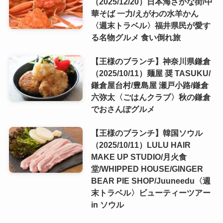
（2025/12/20）日本海さかな街/中
華そば 一力/えがわの水羊かん
〈週末トラベル〉福井県民が愛す
る名物グルメ 食い倒れ旅
【王様のブランチ】神奈川県鎌倉
（2025/10/11）麺屋 奨 TASUKU/
鎌倉屋台村/豊島屋 瀬戸小路/鎌倉
六弥太〈ごはんクラブ〉秋の鎌倉
でおさんぽグルメ
【王様のブランチ】韓国ソウル
（2025/10/11）LULU HAIR
MAKE UP STUDIO/月火食
堂/WHIPPED HOUSE/GINGER
BEAR PIE SHOP/Juuneedu〈週
末トラベル〉ビューティーツアー
in ソウル