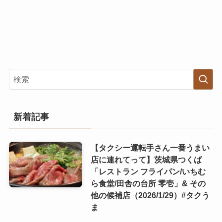
新着記事
【タクシー運転手さん一番うまい
店に連れてって】茨城県つくば
「レストラン フライパン/いちむ
ら食堂/田舎の台所 零壱」& その
他の候補店（2026/1/29）#タクう
ま