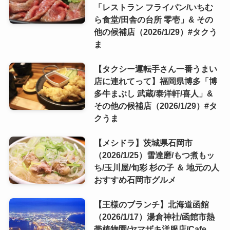
「レストラン フライパン/いちむ
ら食堂/田舎の台所 零壱」& その
他の候補店（2026/1/29）#タクう
ま
【タクシー運転手さん一番うまい
店に連れてって】福岡県博多「博
多牛まぶし 武蔵/泰洋軒/喜人」&
その他の候補店（2026/1/29）#タ
クうま
【メシドラ】茨城県石岡市
（2026/1/25）雪達磨/もつ煮もッ
ち/玉川屋/旬彩 杉の子 ＆ 地元の人
おすすめ石岡市グルメ
【王様のブランチ】北海道函館
（2026/1/17）湯倉神社/函館市熱
帯植物園/ヤマザキ洋服店/Cafe