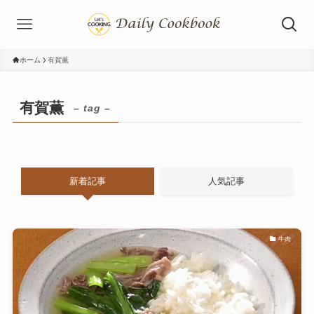
ホーム
有賀薫
有賀薫
– tag –
新着記事
人気記事
牛肉