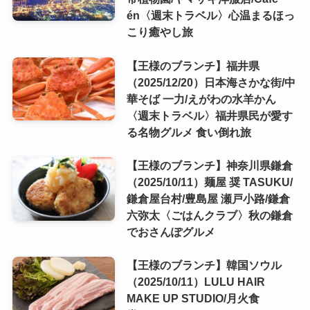
én〈週末トラベル〉心温まるほっ
こり癒やし旅
【王様のブランチ】福井県
（2025/12/20）日本海さかな街/中
華そば 一力/えがわの水羊かん
〈週末トラベル〉福井県民が愛す
る名物グルメ 食い倒れ旅
【王様のブランチ】神奈川県鎌倉
（2025/10/11）麺屋 奨 TASUKU/
鎌倉屋台村/豊島屋 瀬戸小路/鎌倉
六弥太〈ごはんクラブ〉秋の鎌倉
でおさんぽグルメ
【王様のブランチ】韓国ソウル
（2025/10/11）LULU HAIR
MAKE UP STUDIO/月火食