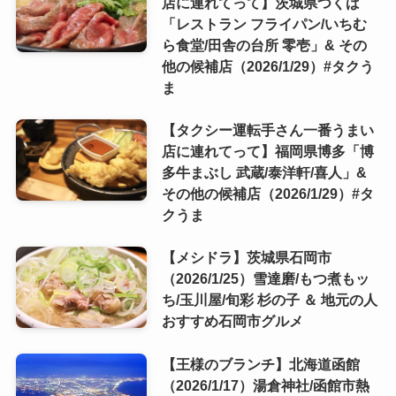
店に連れてって】茨城県つくば
「レストラン フライパン/いちむ
ら食堂/田舎の台所 零壱」& その
他の候補店（2026/1/29）#タクう
ま
【タクシー運転手さん一番うまい
店に連れてって】福岡県博多「博
多牛まぶし 武蔵/泰洋軒/喜人」&
その他の候補店（2026/1/29）#タ
クうま
【メシドラ】茨城県石岡市
（2026/1/25）雪達磨/もつ煮もッ
ち/玉川屋/旬彩 杉の子 ＆ 地元の人
おすすめ石岡市グルメ
【王様のブランチ】北海道函館
（2026/1/17）湯倉神社/函館市熱