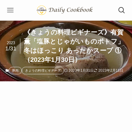
《きょうの料理ビギナーズ》有賀
薫「塩豚とじゃがいものポトフ」
2023
1/31
冬はほっこり あったかスープ ①
（2023年1月30日）
2023年1月31日
2023年2月11日
豚肉
きょうの料理ビギナーズ