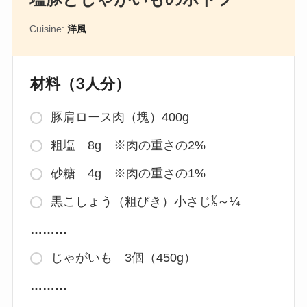
Cuisine:
洋風
材料（3人分）
豚肩ロース肉（塊）400g
粗塩 8g ※肉の重さの2%
砂糖 4g ※肉の重さの1%
黒こしょう（粗びき）小さじ⅕～¼
………
じゃがいも 3個（450g）
………