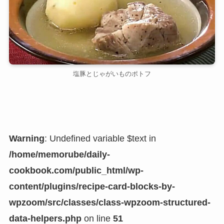
塩豚とじゃがいものポトフ
Warning
: Undefined variable $text in
/home/memorube/daily-
cookbook.com/public_html/wp-
content/plugins/recipe-card-blocks-by-
wpzoom/src/classes/class-wpzoom-structured-
data-helpers.php
on line
51