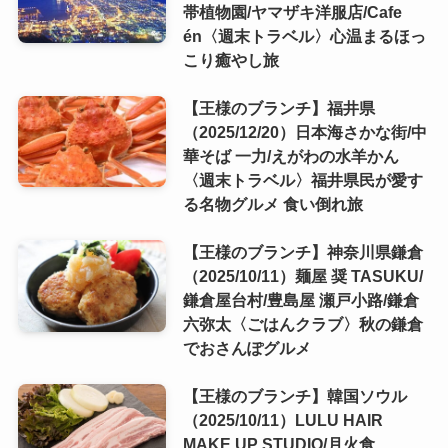
帯植物園/ヤマザキ洋服店/Cafe
én〈週末トラベル〉心温まるほっ
こり癒やし旅
【王様のブランチ】福井県
（2025/12/20）日本海さかな街/中
華そば 一力/えがわの水羊かん
〈週末トラベル〉福井県民が愛す
る名物グルメ 食い倒れ旅
【王様のブランチ】神奈川県鎌倉
（2025/10/11）麺屋 奨 TASUKU/
鎌倉屋台村/豊島屋 瀬戸小路/鎌倉
六弥太〈ごはんクラブ〉秋の鎌倉
でおさんぽグルメ
【王様のブランチ】韓国ソウル
（2025/10/11）LULU HAIR
MAKE UP STUDIO/月火食