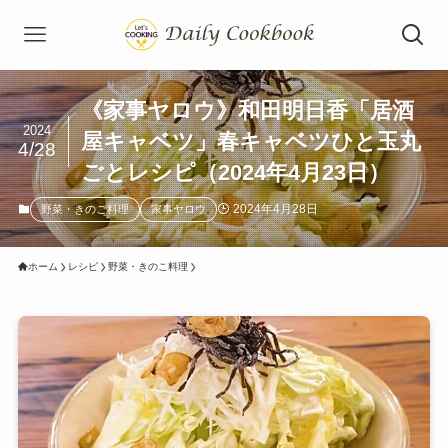
《家事ヤロウ》和田明日香「居酒
2024
屋キャベツ」春キャベツひと玉丸
4/28
ごとレシピ（2024年4月23日）
2024年4月28日
野菜・きのこ料理
家事ヤロウ
ホーム
レシピ
野菜・きのこ料理