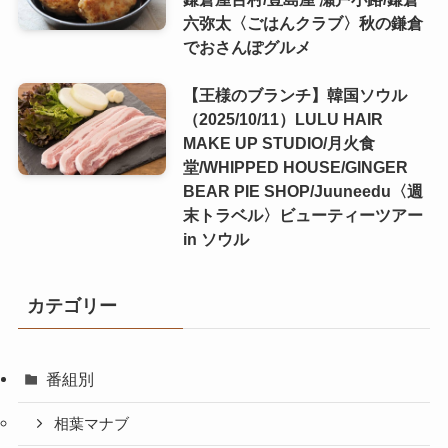
六弥太〈ごはんクラブ〉秋の鎌倉
でおさんぽグルメ
【王様のブランチ】韓国ソウル
（2025/10/11）LULU HAIR
MAKE UP STUDIO/月火食
堂/WHIPPED HOUSE/GINGER
BEAR PIE SHOP/Juuneedu〈週
末トラベル〉ビューティーツアー
in ソウル
カテゴリー
番組別
相葉マナブ