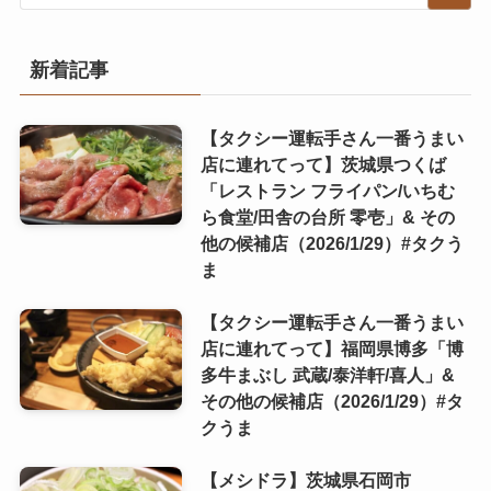
新着記事
【タクシー運転手さん一番うまい
店に連れてって】茨城県つくば
「レストラン フライパン/いちむ
ら食堂/田舎の台所 零壱」& その
他の候補店（2026/1/29）#タクう
ま
【タクシー運転手さん一番うまい
店に連れてって】福岡県博多「博
多牛まぶし 武蔵/泰洋軒/喜人」&
その他の候補店（2026/1/29）#タ
クうま
【メシドラ】茨城県石岡市