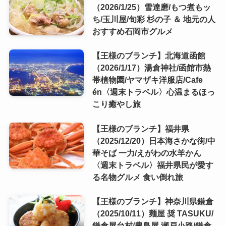
（2026/1/25）雪達磨/もつ煮もッ
ち/玉川屋/旬彩 杉の子 ＆ 地元の人
おすすめ石岡市グルメ
【王様のブランチ】北海道函館
（2026/1/17）湯倉神社/函館市熱
帯植物園/ヤマザキ洋服店/Cafe
én〈週末トラベル〉心温まるほっ
こり癒やし旅
【王様のブランチ】福井県
（2025/12/20）日本海さかな街/中
華そば 一力/えがわの水羊かん
〈週末トラベル〉福井県民が愛す
る名物グルメ 食い倒れ旅
【王様のブランチ】神奈川県鎌倉
（2025/10/11）麺屋 奨 TASUKU/
鎌倉屋台村/豊島屋 瀬戸小路/鎌倉