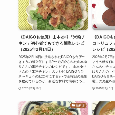
《DAIGOも台所》山本ゆり「米粉チ
《DAIGO
キン」初心者でもできる簡単レシピ
コトリュフ
（2025年2月14日）
レシピ（20
2025年2月14日に放送されたDAIGOも台所〜
2025年2月7
きょうの献立何にする?〜で紹介された山本ゆ
ょうの献立何に
りさんの米粉チキンのレシピです。 山本ゆり
さんの生チョコ
さんの「米粉チキン」のレシピ DAIGOも台
ゆりさんの「
所〜きょうの献立何にする?〜で金曜日の先生
DAIGOも台
を務めているのが、身近な材料で簡単につ...
曜日の先生を務
2025年2月16日
2025年2月8日
麺料理