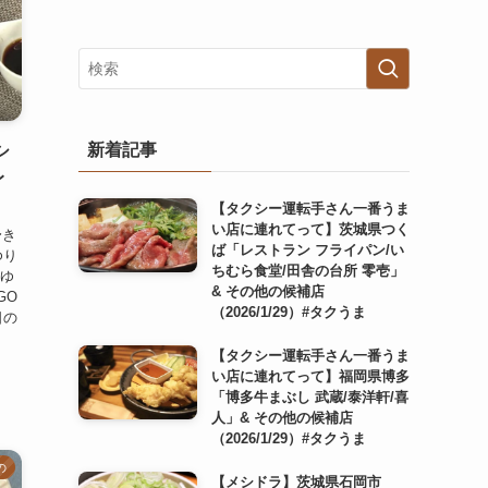
新着記事
シ
レ
【タクシー運転手さん一番うま
い店に連れてって】茨城県つく
〜き
ば「レストラン フライパン/い
ゆり
ちむら食堂/田舎の台所 零壱」
本ゆ
& その他の候補店
GO
（2026/1/29）#タクうま
日の
【タクシー運転手さん一番うま
い店に連れてって】福岡県博多
「博多牛まぶし 武蔵/泰洋軒/喜
人」& その他の候補店
（2026/1/29）#タクうま
の
【メシドラ】茨城県石岡市