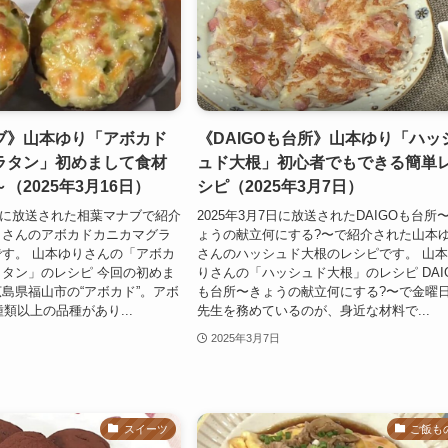
ブ》山本ゆり「アボカド
《DAIGOも台所》山本ゆり「ハッ
ラタン」初めまして食材
ュド大根」初心者でもできる簡単
（2025年3月16日）
シピ（2025年3月7日）
16日に放送された相葉マナブで紹介
2025年3月7日に放送されたDAIGOも台所
りさんのアボカドカニカマグラ
ょうの献立何にする?〜で紹介された山本
す。 山本ゆりさんの「アボカ
さんのハッシュド大根のレシピです。 山
タン」のレシピ 今回の初めま
りさんの「ハッシュド大根」のレシピ DAI
島県福山市の“アボカド”。アボ
も台所〜きょうの献立何にする?〜で金曜
種類以上の品種があり...
先生を務めているのが、身近な材料で...
2025年3月7日
スイーツ
ご飯も