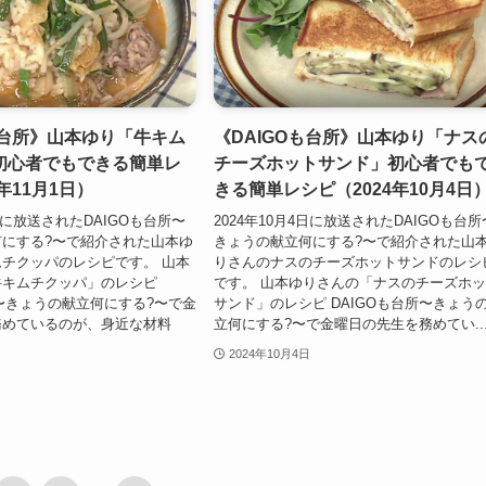
も台所》山本ゆり「牛キム
《DAIGOも台所》山本ゆり「ナス
初心者でもできる簡単レ
チーズホットサンド」初心者でも
年11月1日）
きる簡単レシピ（2024年10月4日
1日に放送されたDAIGOも台所〜
2024年10月4日に放送されたDAIGOも台所
にする?〜で紹介された山本ゆ
きょうの献立何にする?〜で紹介された山
チクッパのレシピです。 山本
りさんのナスのチーズホットサンドのレシ
牛キムチクッパ」のレシピ
です。 山本ゆりさんの「ナスのチーズホ
所〜きょうの献立何にする?〜で金
サンド」のレシピ DAIGOも台所〜きょう
務めているのが、身近な材料
立何にする?〜で金曜日の先生を務めてい..
2024年10月4日