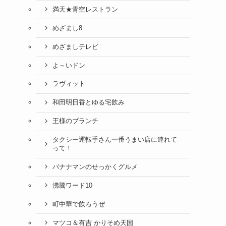
満天★青空レストラン
めざまし8
めざましテレビ
よ～いドン
ラヴィット
和田明日香とゆる宅飲み
王様のブランチ
タクシー運転手さん一番うまい店に連れて
って！
バナナマンのせっかくグルメ
沸騰ワード10
町中華で飲ろうぜ
マツコ＆有吉 かりそめ天国