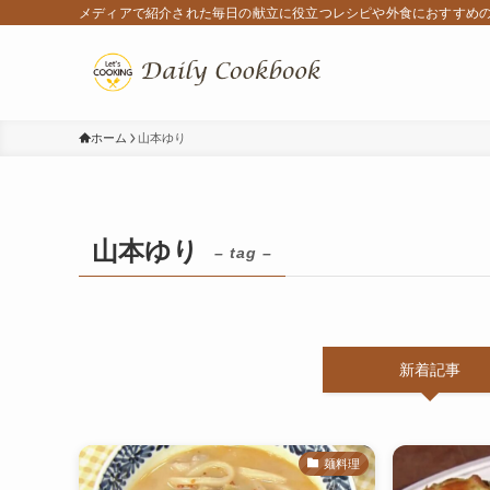
メディアで紹介された毎日の献立に役立つレシピや外食におすすめ
ホーム
山本ゆり
山本ゆり
– tag –
新着記事
麺料理