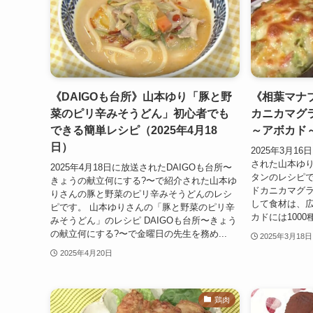
《DAIGOも台所》山本ゆり「豚と野
《相葉マナ
菜のピリ辛みそうどん」初心者でも
カニカマグ
できる簡単レシピ（2025年4月18
～アボカド～
日）
2025年3月
された山本ゆ
2025年4月18日に放送されたDAIGOも台所〜
タンのレシピで
きょうの献立何にする?〜で紹介された山本ゆ
ドカニカマグラ
りさんの豚と野菜のピリ辛みそうどんのレシ
して食材は、広
ピです。 山本ゆりさんの「豚と野菜のピリ辛
カドには1000
みそうどん」のレシピ DAIGOも台所〜きょう
の献立何にする?〜で金曜日の先生を務め...
2025年3月18日
2025年4月20日
鶏肉