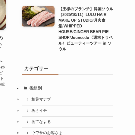
【王様のブランチ】韓国ソウル
（2025/10/11）LULU HAIR
MAKE UP STUDIO/月火食
堂/WHIPPED
HOUSE/GINGER BEAR PIE
SHOP/Juuneedu〈週末トラベ
の
ル〉ビューティーツアー in ソ
で
ウル
）
〜
本ゆ
カテゴリー
ピ
ット
の献
番組別
.
相葉マナブ
あさイチ
あてなよる
ウワサのお客さま