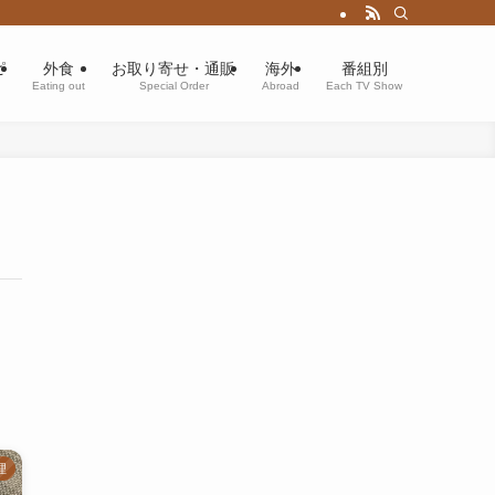
ピ
外食
お取り寄せ・通販
海外
番組別
Eating out
Special Order
Abroad
Each TV Show
理