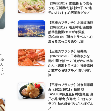
（2026/1/25）雪達磨/もつ煮も
ッち/玉川屋/旬彩 杉の子 ＆ 地
元の人おすすめ石岡市グルメ
【王様のブランチ】北海道函館
（2026/1/17）湯倉神社/函館市
熱帯植物園/ヤマザキ洋服
店/Cafe én〈週末トラベル〉心
温まるほっこり癒やし旅
【王様のブランチ】福井県
〜
（2025/12/20）日本海さかな
本ゆ
街/中華そば 一力/えがわの水羊
さん
かん〈週末トラベル〉福井県民
ょう
が愛する名物グルメ 食い倒れ
てい
旅
【王様のブランチ】神奈川県鎌
倉（2025/10/11）麺屋 奨
TASUKU/鎌倉屋台村/豊島屋 瀬
戸小路/鎌倉 六弥太〈ごはんク
ン
ラブ〉秋の鎌倉でおさんぽグル
メ