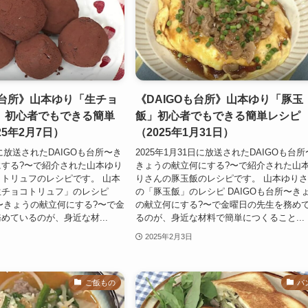
も台所》山本ゆり「生チョ
《DAIGOも台所》山本ゆり「豚玉
」初心者でもできる簡単
飯」初心者でもできる簡単レシピ
25年2月7日）
（2025年1月31日）
日に放送されたDAIGOも台所〜き
2025年1月31日に放送されたDAIGOも台所
する?〜で紹介された山本ゆり
きょうの献立何にする?〜で紹介された山
トリュフのレシピです。 山本
りさんの豚玉飯のレシピです。 山本ゆり
生チョコトリュフ」のレシピ
の「豚玉飯」のレシピ DAIGOも台所〜き
所〜きょうの献立何にする?〜で金
の献立何にする?〜で金曜日の先生を務め
めているのが、身近な材...
るのが、身近な材料で簡単につくること...
2025年2月3日
ご飯もの
パ