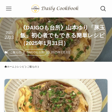
《DAIGOも台所》山本ゆり「豚玉
2025
飯」初心者でもできる簡単レシピ
2/03
（2025年1月31日）
2025年2月3日
ご飯もの
DAIGOも台所
ホーム
レシピ
ご飯もの