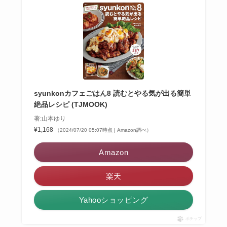
syunkonカフェごはん8 読むとやる気が出る簡単
絶品レシピ (TJMOOK)
著:山本ゆり
¥1,168
（2024/07/20 05:07時点 | Amazon調べ）
Amazon
楽天
Yahooショッピング
ポチップ