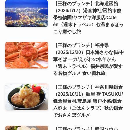
【王様のブランチ】北海道函館
（2026/1/17）湯倉神社/函館市熱
帯植物園/ヤマザキ洋服店/Cafe
én〈週末トラベル〉心温まるほっ
こり癒やし旅
【王様のブランチ】福井県
（2025/12/20）日本海さかな街/中
華そば 一力/えがわの水羊かん
〈週末トラベル〉福井県民が愛す
る名物グルメ 食い倒れ旅
【王様のブランチ】神奈川県鎌倉
（2025/10/11）麺屋 奨 TASUKU/
鎌倉屋台村/豊島屋 瀬戸小路/鎌倉
六弥太〈ごはんクラブ〉秋の鎌倉
でおさんぽグルメ
【王様のブランチ】韓国ソウル