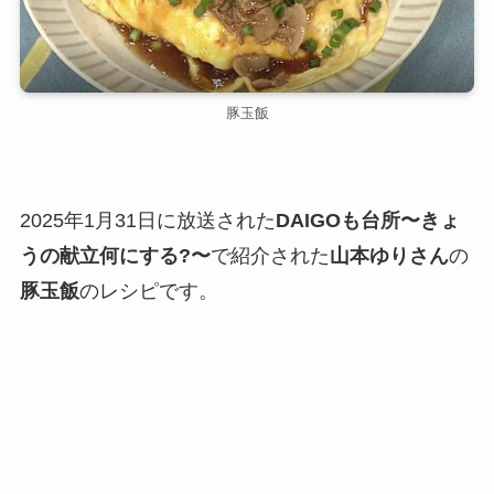
豚玉飯
2025年1月31日に放送された
DAIGOも台所〜きょ
うの献立何にする?〜
で紹介された
山本ゆりさん
の
豚玉飯
のレシピです。