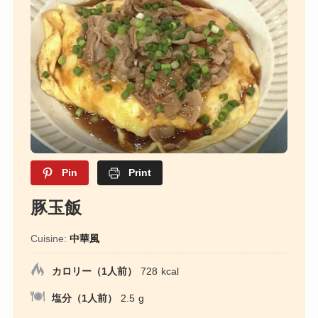
Pin
Print
豚玉飯
Cuisine:
中華風
カロリー（1人前）
728
kcal
塩分（1人前）
2.5
g