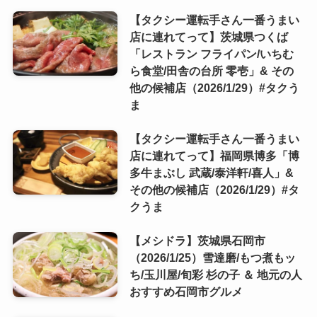
【タクシー運転手さん一番うまい
店に連れてって】茨城県つくば
「レストラン フライパン/いちむ
ら食堂/田舎の台所 零壱」& その
他の候補店（2026/1/29）#タクう
ま
【タクシー運転手さん一番うまい
店に連れてって】福岡県博多「博
多牛まぶし 武蔵/泰洋軒/喜人」&
その他の候補店（2026/1/29）#タ
クうま
【メシドラ】茨城県石岡市
（2026/1/25）雪達磨/もつ煮もッ
ち/玉川屋/旬彩 杉の子 ＆ 地元の人
おすすめ石岡市グルメ