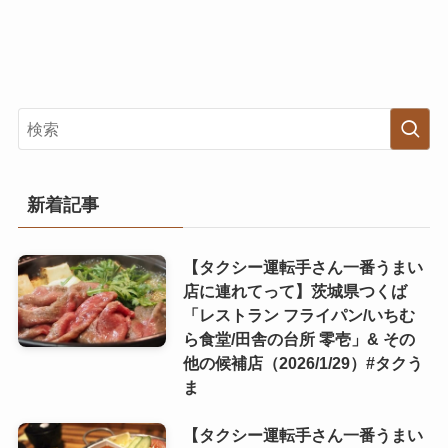
新着記事
【タクシー運転手さん一番うまい
店に連れてって】茨城県つくば
「レストラン フライパン/いちむ
ら食堂/田舎の台所 零壱」& その
他の候補店（2026/1/29）#タクう
ま
【タクシー運転手さん一番うまい