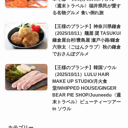
〈週末トラベル〉福井県民が愛す
る名物グルメ 食い倒れ旅
【王様のブランチ】神奈川県鎌倉
（2025/10/11）麺屋 奨 TASUKU/
鎌倉屋台村/豊島屋 瀬戸小路/鎌倉
六弥太〈ごはんクラブ〉秋の鎌倉
でおさんぽグルメ
【王様のブランチ】韓国ソウル
（2025/10/11）LULU HAIR
MAKE UP STUDIO/月火食
堂/WHIPPED HOUSE/GINGER
BEAR PIE SHOP/Juuneedu〈週
末トラベル〉ビューティーツアー
in ソウル
カテゴリー