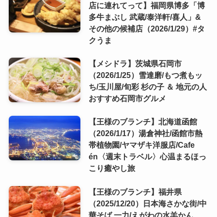
店に連れてって】福岡県博多「博
多牛まぶし 武蔵/泰洋軒/喜人」&
その他の候補店（2026/1/29）#タ
クうま
【メシドラ】茨城県石岡市
（2026/1/25）雪達磨/もつ煮もッ
ち/玉川屋/旬彩 杉の子 ＆ 地元の人
おすすめ石岡市グルメ
【王様のブランチ】北海道函館
（2026/1/17）湯倉神社/函館市熱
帯植物園/ヤマザキ洋服店/Cafe
én〈週末トラベル〉心温まるほっ
こり癒やし旅
【王様のブランチ】福井県
（2025/12/20）日本海さかな街/中
華そば 一力/えがわの水羊かん