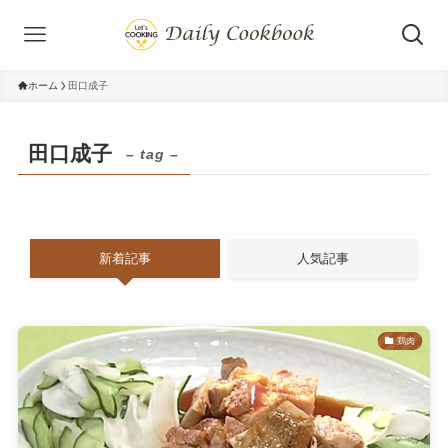
ホーム
田口成子
田口成子
– tag –
新着記事
人気記事
鶏肉