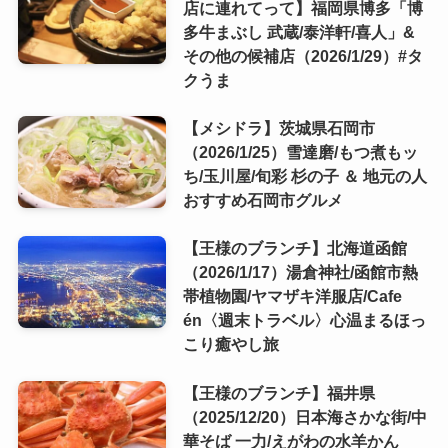
店に連れてって】福岡県博多「博
多牛まぶし 武蔵/泰洋軒/喜人」&
その他の候補店（2026/1/29）#タ
クうま
【メシドラ】茨城県石岡市
（2026/1/25）雪達磨/もつ煮もッ
ち/玉川屋/旬彩 杉の子 ＆ 地元の人
おすすめ石岡市グルメ
【王様のブランチ】北海道函館
（2026/1/17）湯倉神社/函館市熱
帯植物園/ヤマザキ洋服店/Cafe
én〈週末トラベル〉心温まるほっ
こり癒やし旅
【王様のブランチ】福井県
（2025/12/20）日本海さかな街/中
華そば 一力/えがわの水羊かん