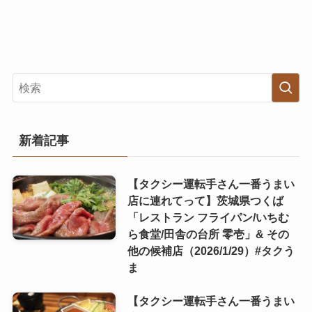
新着記事
【タクシー運転手さん一番うまい
店に連れてって】茨城県つくば
「レストラン フライパン/いちむ
ら食堂/田舎の台所 零壱」& その
他の候補店（2026/1/29）#タクう
ま
【タクシー運転手さん一番うまい