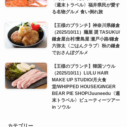
〈週末トラベル〉福井県民が愛す
る名物グルメ 食い倒れ旅
【王様のブランチ】神奈川県鎌倉
（2025/10/11）麺屋 奨 TASUKU/
鎌倉屋台村/豊島屋 瀬戸小路/鎌倉
六弥太〈ごはんクラブ〉秋の鎌倉
でおさんぽグルメ
【王様のブランチ】韓国ソウル
（2025/10/11）LULU HAIR
MAKE UP STUDIO/月火食
堂/WHIPPED HOUSE/GINGER
BEAR PIE SHOP/Juuneedu〈週
末トラベル〉ビューティーツアー
in ソウル
カテゴリー