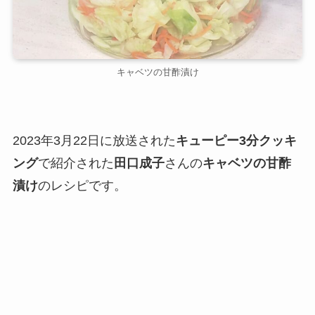
キャベツの甘酢漬け
2023年3月22日に放送された
キューピー3分クッキ
ング
で紹介された
田口成子
さんの
キャベツの甘酢
漬け
のレシピです。