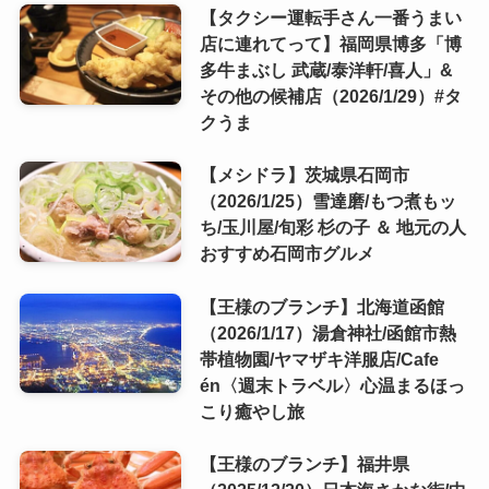
【タクシー運転手さん一番うまい
店に連れてって】福岡県博多「博
多牛まぶし 武蔵/泰洋軒/喜人」&
その他の候補店（2026/1/29）#タ
クうま
【メシドラ】茨城県石岡市
（2026/1/25）雪達磨/もつ煮もッ
ち/玉川屋/旬彩 杉の子 ＆ 地元の人
おすすめ石岡市グルメ
【王様のブランチ】北海道函館
（2026/1/17）湯倉神社/函館市熱
帯植物園/ヤマザキ洋服店/Cafe
én〈週末トラベル〉心温まるほっ
こり癒やし旅
【王様のブランチ】福井県