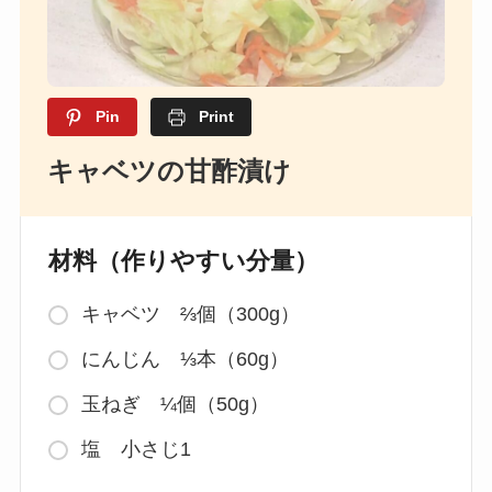
Pin
Print
キャベツの甘酢漬け
材料（作りやすい分量）
キャベツ ⅔個（300g）
にんじん ⅓本（60g）
玉ねぎ ¼個（50g）
塩 小さじ1