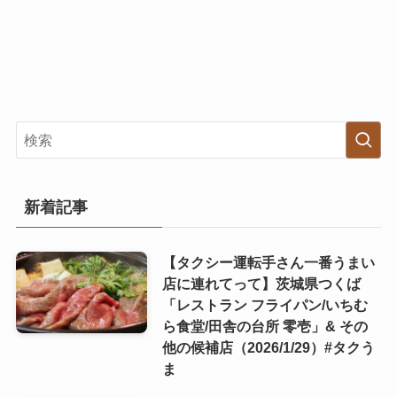
新着記事
【タクシー運転手さん一番うまい
店に連れてって】茨城県つくば
「レストラン フライパン/いちむ
ら食堂/田舎の台所 零壱」& その
他の候補店（2026/1/29）#タクう
ま