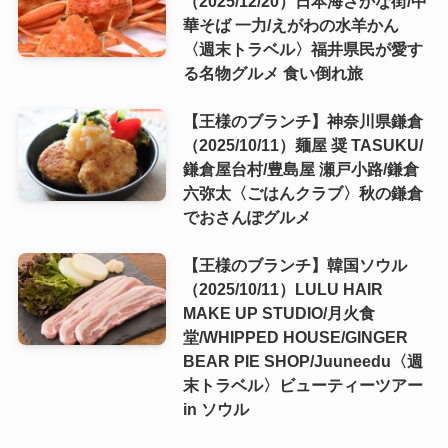
（2025/12/20）日本海さかな街/中
華そば 一力/えがわの水羊かん
〈週末トラベル〉福井県民が愛す
る名物グルメ 食い倒れ旅
【王様のブランチ】神奈川県鎌倉
（2025/10/11）麺屋 奨 TASUKU/
鎌倉屋台村/豊島屋 瀬戸小路/鎌倉
六弥太〈ごはんクラブ〉秋の鎌倉
でおさんぽグルメ
【王様のブランチ】韓国ソウル
（2025/10/11）LULU HAIR
MAKE UP STUDIO/月火食
堂/WHIPPED HOUSE/GINGER
BEAR PIE SHOP/Juuneedu〈週
末トラベル〉ビューティーツアー
in ソウル