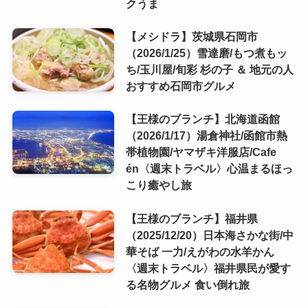
クうま
【メシドラ】茨城県石岡市
（2026/1/25）雪達磨/もつ煮もッ
ち/玉川屋/旬彩 杉の子 ＆ 地元の人
おすすめ石岡市グルメ
【王様のブランチ】北海道函館
（2026/1/17）湯倉神社/函館市熱
帯植物園/ヤマザキ洋服店/Cafe
én〈週末トラベル〉心温まるほっ
こり癒やし旅
【王様のブランチ】福井県
（2025/12/20）日本海さかな街/中
華そば 一力/えがわの水羊かん
〈週末トラベル〉福井県民が愛す
る名物グルメ 食い倒れ旅