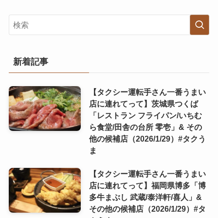
新着記事
【タクシー運転手さん一番うまい
店に連れてって】茨城県つくば
「レストラン フライパン/いちむ
ら食堂/田舎の台所 零壱」& その
他の候補店（2026/1/29）#タクう
ま
【タクシー運転手さん一番うまい
店に連れてって】福岡県博多「博
多牛まぶし 武蔵/泰洋軒/喜人」&
その他の候補店（2026/1/29）#タ