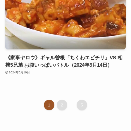
《家事ヤロウ》ギャル曽根「ちくわエビチリ」VS 相
撲5兄弟 お腹いっぱいバトル（2024年5月14日）
2024年5月19日
1
2
...
5