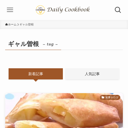
ホーム
ギャル曽根
ギャル曽根
– tag –
新着記事
人気記事
家事ヤロウ