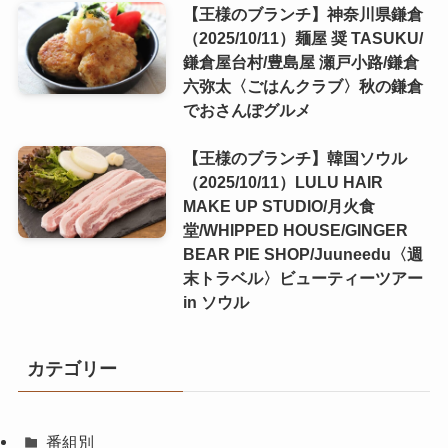
【王様のブランチ】神奈川県鎌倉
（2025/10/11）麺屋 奨 TASUKU/
鎌倉屋台村/豊島屋 瀬戸小路/鎌倉
六弥太〈ごはんクラブ〉秋の鎌倉
でおさんぽグルメ
【王様のブランチ】韓国ソウル
（2025/10/11）LULU HAIR
MAKE UP STUDIO/月火食
堂/WHIPPED HOUSE/GINGER
BEAR PIE SHOP/Juuneedu〈週
末トラベル〉ビューティーツアー
in ソウル
カテゴリー
番組別