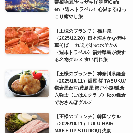
帯植物園/ヤマザキ洋服店/Cafe
én〈週末トラベル〉心温まるほっ
こり癒やし旅
【王様のブランチ】福井県
（2025/12/20）日本海さかな街/中
華そば 一力/えがわの水羊かん
〈週末トラベル〉福井県民が愛す
る名物グルメ 食い倒れ旅
【王様のブランチ】神奈川県鎌倉
（2025/10/11）麺屋 奨 TASUKU/
鎌倉屋台村/豊島屋 瀬戸小路/鎌倉
六弥太〈ごはんクラブ〉秋の鎌倉
でおさんぽグルメ
【王様のブランチ】韓国ソウル
（2025/10/11）LULU HAIR
MAKE UP STUDIO/月火食