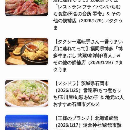
「レストラン フライパン/いちむ
ら食堂/田舎の台所 零壱」& その
他の候補店（2026/1/29）#タクう
ま
【タクシー運転手さん一番うまい
店に連れてって】福岡県博多「博
多牛まぶし 武蔵/泰洋軒/喜人」&
その他の候補店（2026/1/29）#タ
クうま
【メシドラ】茨城県石岡市
（2026/1/25）雪達磨/もつ煮もッ
ち/玉川屋/旬彩 杉の子 ＆ 地元の人
おすすめ石岡市グルメ
【王様のブランチ】北海道函館
（2026/1/17）湯倉神社/函館市熱