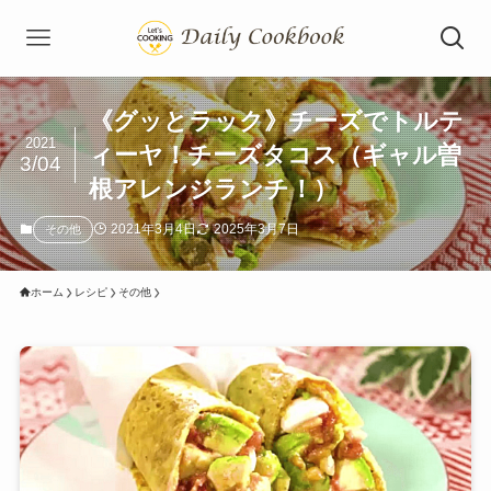
《グッとラック》チーズでトルテ
2021
ィーヤ！チーズタコス（ギャル曽
3/04
根アレンジランチ！）
2021年3月4日
2025年3月7日
その他
ホーム
レシピ
その他