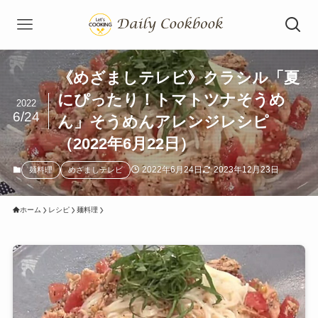
《めざましテレビ》クラシル「夏
にぴったり！トマトツナそうめ
2022
6/24
ん」そうめんアレンジレシピ
（2022年6月22日）
2022年6月24日
2023年12月23日
麺料理
めざましテレビ
ホーム
レシピ
麺料理