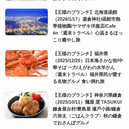
【王様のブランチ】北海道函館
（2026/1/17）湯倉神社/函館市熱
帯植物園/ヤマザキ洋服店/Cafe
én〈週末トラベル〉心温まるほっ
こり癒やし旅
【王様のブランチ】福井県
（2025/12/20）日本海さかな街/中
華そば 一力/えがわの水羊かん
〈週末トラベル〉福井県民が愛す
る名物グルメ 食い倒れ旅
【王様のブランチ】神奈川県鎌倉
（2025/10/11）麺屋 奨 TASUKU/
鎌倉屋台村/豊島屋 瀬戸小路/鎌倉
六弥太〈ごはんクラブ〉秋の鎌倉
でおさんぽグルメ