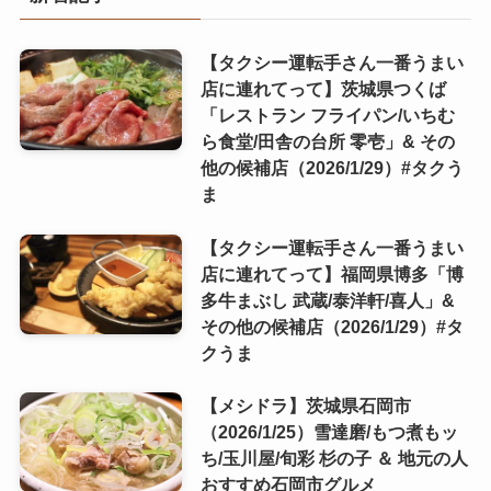
【タクシー運転手さん一番うまい
店に連れてって】茨城県つくば
「レストラン フライパン/いちむ
ら食堂/田舎の台所 零壱」& その
他の候補店（2026/1/29）#タクう
ま
【タクシー運転手さん一番うまい
店に連れてって】福岡県博多「博
多牛まぶし 武蔵/泰洋軒/喜人」&
その他の候補店（2026/1/29）#タ
クうま
【メシドラ】茨城県石岡市
（2026/1/25）雪達磨/もつ煮もッ
ち/玉川屋/旬彩 杉の子 ＆ 地元の人
おすすめ石岡市グルメ