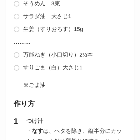
そうめん 3束
サラダ油 大さじ1
生姜（すりおろす）15g
………
万能ねぎ（小口切り）2½本
すりごま（白）大さじ1
※ごま油
作り方
つけ汁
・
なす
は、ヘタを除き、縦半分にカッ