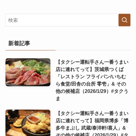
新着記事
【タクシー運転手さん一番うまい
店に連れてって】茨城県つくば
「レストラン フライパン/いちむ
ら食堂/田舎の台所 零壱」& その
他の候補店（2026/1/29）#タクう
ま
【タクシー運転手さん一番うまい
店に連れてって】福岡県博多「博
多牛まぶし 武蔵/泰洋軒/喜人」&
その他の候補店（2026/1/29）#タ