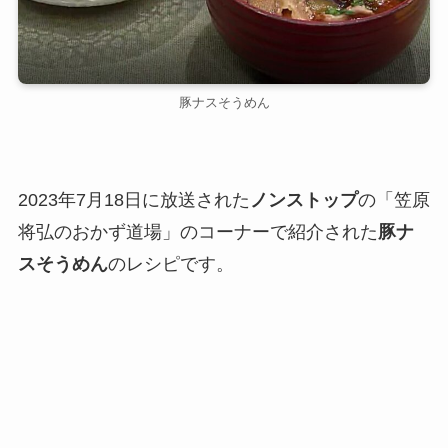
豚ナスそうめん
2023年7月18日に放送された
ノンストップ
の「笠原
将弘のおかず道場」のコーナーで紹介された
豚ナ
スそうめん
のレシピです。