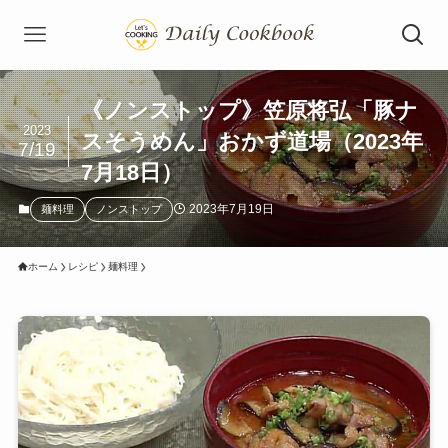
《ノンストップ》笠原将弘「豚ナ
2023
スそうめん」おかず道場（2023年
7/19
7月18日）
2023年7月19日
麺料理
ノンストップ
ホーム
レシピ
麺料理