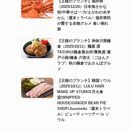
【王様のブランチ】福井県
（2025/12/20）日本海さかな
街/中華そば 一力/えがわの水羊
かん〈週末トラベル〉福井県民
が愛する名物グルメ 食い倒れ
旅
【王様のブランチ】神奈川県鎌
倉（2025/10/11）麺屋 奨
TASUKU/鎌倉屋台村/豊島屋 瀬
戸小路/鎌倉 六弥太〈ごはんク
ラブ〉秋の鎌倉でおさんぽグル
メ
【王様のブランチ】韓国ソウル
（2025/10/11）LULU HAIR
MAKE UP STUDIO/月火食
堂/WHIPPED
HOUSE/GINGER BEAR PIE
SHOP/Juuneedu〈週末トラベ
ル〉ビューティーツアー in ソ
ウル