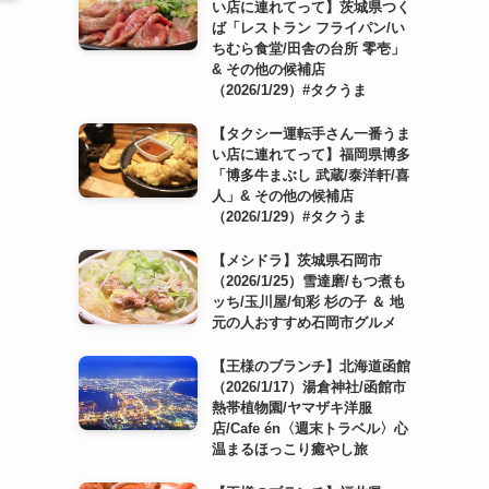
い店に連れてって】茨城県つく
ば「レストラン フライパン/い
ちむら食堂/田舎の台所 零壱」
& その他の候補店
（2026/1/29）#タクうま
【タクシー運転手さん一番うま
い店に連れてって】福岡県博多
「博多牛まぶし 武蔵/泰洋軒/喜
人」& その他の候補店
（2026/1/29）#タクうま
【メシドラ】茨城県石岡市
（2026/1/25）雪達磨/もつ煮も
ッち/玉川屋/旬彩 杉の子 ＆ 地
元の人おすすめ石岡市グルメ
【王様のブランチ】北海道函館
（2026/1/17）湯倉神社/函館市
熱帯植物園/ヤマザキ洋服
店/Cafe én〈週末トラベル〉心
温まるほっこり癒やし旅