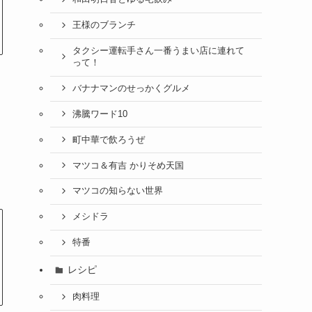
王様のブランチ
タクシー運転手さん一番うまい店に連れて
って！
バナナマンのせっかくグルメ
沸騰ワード10
町中華で飲ろうぜ
マツコ＆有吉 かりそめ天国
マツコの知らない世界
メシドラ
特番
レシピ
肉料理