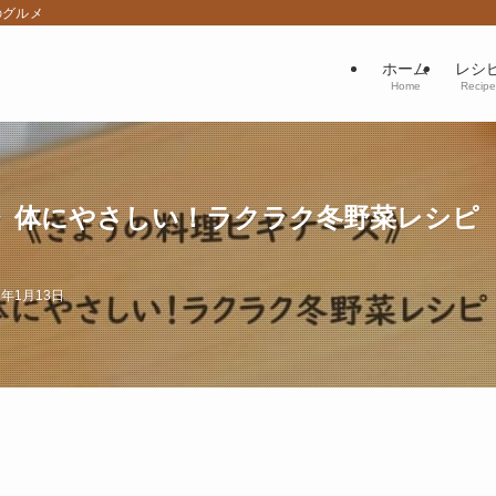
のグルメ
ホーム
レシ
Home
Recipe
体にやさしい！ラクラク冬野菜レシピ（2
2年1月13日