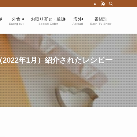
ピ
外食
お取り寄せ・通販
海外
番組別
Eating out
Special Order
Abroad
Each TV Show
022年1月）紹介されたレシピ一