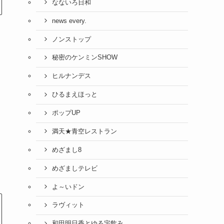
なないろ日和
news every.
ノンストップ
秘密のケンミンSHOW
ヒルナンデス
ひるまえほっと
ポップUP
満天★青空レストラン
めざまし8
ち
めざましテレビ
よ～いドン
ラヴィット
和田明日香とゆる宅飲み