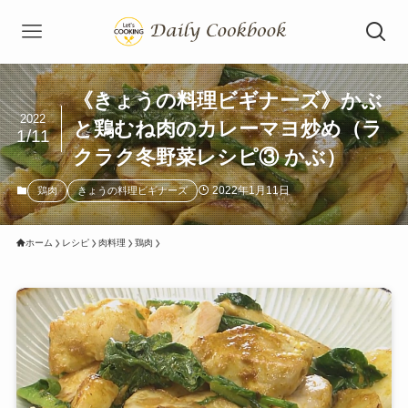
《きょうの料理ビギナーズ》かぶ
2022
と鶏むね肉のカレーマヨ炒め（ラ
1/11
クラク冬野菜レシピ③ かぶ）
2022年1月11日
鶏肉
きょうの料理ビギナーズ
ホーム
レシピ
肉料理
鶏肉