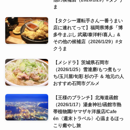
ま
【タクシー運転手さん一番うまい
店に連れてって】福岡県博多「博
多牛まぶし 武蔵/泰洋軒/喜人」&
その他の候補店（2026/1/29）#タ
クうま
【メシドラ】茨城県石岡市
（2026/1/25）雪達磨/もつ煮もッ
ち/玉川屋/旬彩 杉の子 ＆ 地元の人
おすすめ石岡市グルメ
【王様のブランチ】北海道函館
（2026/1/17）湯倉神社/函館市熱
帯植物園/ヤマザキ洋服店/Cafe
én〈週末トラベル〉心温まるほっ
こり癒やし旅