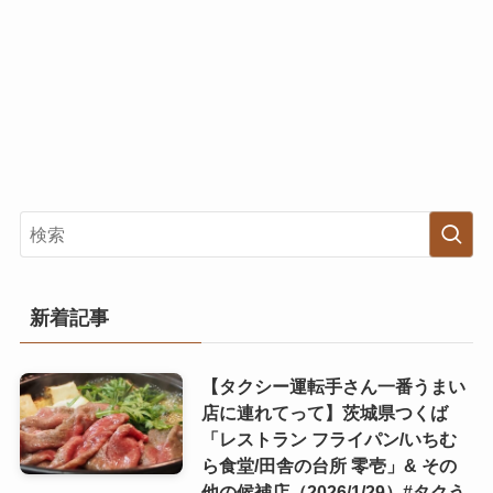
新着記事
【タクシー運転手さん一番うまい
店に連れてって】茨城県つくば
「レストラン フライパン/いちむ
ら食堂/田舎の台所 零壱」& その
他の候補店（2026/1/29）#タクう