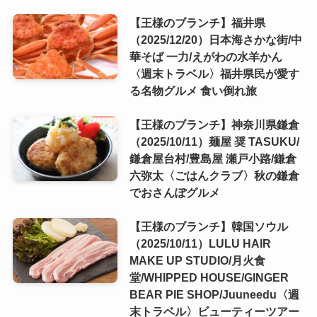
【王様のブランチ】福井県
（2025/12/20）日本海さかな街/中
華そば 一力/えがわの水羊かん
〈週末トラベル〉福井県民が愛す
る名物グルメ 食い倒れ旅
【王様のブランチ】神奈川県鎌倉
（2025/10/11）麺屋 奨 TASUKU/
鎌倉屋台村/豊島屋 瀬戸小路/鎌倉
六弥太〈ごはんクラブ〉秋の鎌倉
でおさんぽグルメ
【王様のブランチ】韓国ソウル
（2025/10/11）LULU HAIR
MAKE UP STUDIO/月火食
堂/WHIPPED HOUSE/GINGER
BEAR PIE SHOP/Juuneedu〈週
末トラベル〉ビューティーツアー