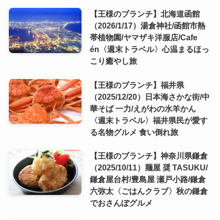
【王様のブランチ】北海道函館
（2026/1/17）湯倉神社/函館市熱
帯植物園/ヤマザキ洋服店/Cafe
én〈週末トラベル〉心温まるほっ
こり癒やし旅
【王様のブランチ】福井県
（2025/12/20）日本海さかな街/中
華そば 一力/えがわの水羊かん
〈週末トラベル〉福井県民が愛す
る名物グルメ 食い倒れ旅
【王様のブランチ】神奈川県鎌倉
（2025/10/11）麺屋 奨 TASUKU/
鎌倉屋台村/豊島屋 瀬戸小路/鎌倉
六弥太〈ごはんクラブ〉秋の鎌倉
でおさんぽグルメ