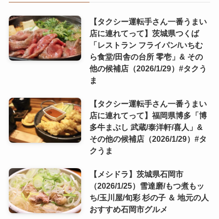
【タクシー運転手さん一番うまい
店に連れてって】茨城県つくば
「レストラン フライパン/いちむ
ら食堂/田舎の台所 零壱」& その
他の候補店（2026/1/29）#タクう
ま
【タクシー運転手さん一番うまい
店に連れてって】福岡県博多「博
多牛まぶし 武蔵/泰洋軒/喜人」&
その他の候補店（2026/1/29）#タ
クうま
【メシドラ】茨城県石岡市
（2026/1/25）雪達磨/もつ煮もッ
ち/玉川屋/旬彩 杉の子 ＆ 地元の人
おすすめ石岡市グルメ