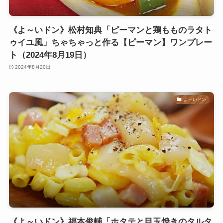
《よ～いドン》松村知典「ピーマンと鶏もものラタト
ゥイユ風」ちゃちゃっと作る【ピーマン】ワンプレー
ト（2024年8月19日）
2024年8月20日
よ～いドン
《よ～いドン》福本俊輔「ホタテと目玉焼きのタルタ