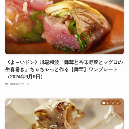
《よ～いドン》川端和波「舞茸と香味野菜とマグロの
生春巻き」ちゃちゃっと作る【舞茸】ワンプレート
（2024年9月9日）
2024年9月10日
よ～いドン