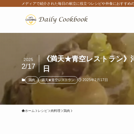
メディアで紹介された毎日の献立に役立つレシピや外食におすすめ
《満天★青空レストラン》洋
2025
2/17
日
2025年2月17日
鶏肉
満天★青空レストラン
ホーム
レシピ
肉料理
鶏肉