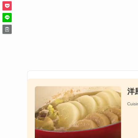
洋
Cuisi