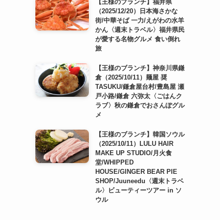
【王様のブランチ】福井県
（2025/12/20）日本海さかな
街/中華そば 一力/えがわの水羊
かん〈週末トラベル〉福井県民
が愛する名物グルメ 食い倒れ
旅
【王様のブランチ】神奈川県鎌
倉（2025/10/11）麺屋 奨
TASUKU/鎌倉屋台村/豊島屋 瀬
戸小路/鎌倉 六弥太〈ごはんク
ラブ〉秋の鎌倉でおさんぽグル
メ
【王様のブランチ】韓国ソウル
（2025/10/11）LULU HAIR
MAKE UP STUDIO/月火食
堂/WHIPPED
HOUSE/GINGER BEAR PIE
SHOP/Juuneedu〈週末トラベ
ル〉ビューティーツアー in ソ
ウル