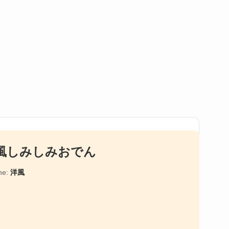
風しみしみおでん
ne:
洋風