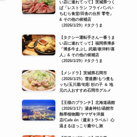
い店に連れてって】茨城県つく
ば「レストラン フライパン/い
ちむら食堂/田舎の台所 零壱」
& その他の候補店
（2026/1/29）#タクうま
【タクシー運転手さん一番うま
い店に連れてって】福岡県博多
「博多牛まぶし 武蔵/泰洋軒/喜
人」& その他の候補店
（2026/1/29）#タクうま
【メシドラ】茨城県石岡市
（2026/1/25）雪達磨/もつ煮も
ッち/玉川屋/旬彩 杉の子 ＆ 地
元の人おすすめ石岡市グルメ
【王様のブランチ】北海道函館
（2026/1/17）湯倉神社/函館市
熱帯植物園/ヤマザキ洋服
店/Cafe én〈週末トラベル〉心
温まるほっこり癒やし旅