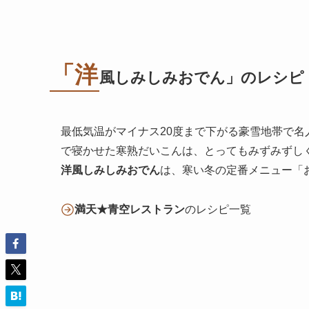
「洋
風しみしみおでん」のレシピ
最低気温がマイナス20度まで下がる豪雪地帯で名
で寝かせた寒熟だいこんは、とってもみずみずし
洋風しみしみおでん
は、寒い冬の定番メニュー「
満天★青空レストラン
のレシピ一覧