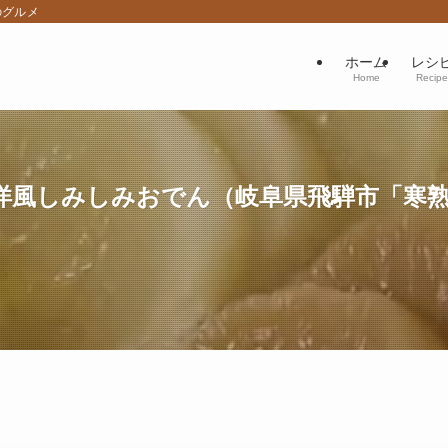
のグルメ
ホーム
レシ
Home
Recipe
風しみしみおでん（岐阜県飛騨市「寒熟だい