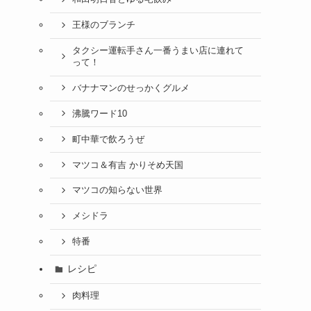
王様のブランチ
タクシー運転手さん一番うまい店に連れて
って！
バナナマンのせっかくグルメ
沸騰ワード10
町中華で飲ろうぜ
マツコ＆有吉 かりそめ天国
マツコの知らない世界
メシドラ
特番
レシピ
肉料理