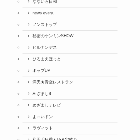
なないろ日和
news every.
ノンストップ
秘密のケンミンSHOW
ヒルナンデス
ひるまえほっと
ポップUP
満天★青空レストラン
めざまし8
めざましテレビ
よ～いドン
ラヴィット
和田明日香とゆる宅飲み