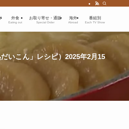
ピ
外食
お取り寄せ・通販
海外
番組別
Eating out
Special Order
Abroad
Each TV Show
こん」レシピ）2025年2月15