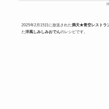
2025年2月15日に放送された
満天★青空レストラ
た
洋風しみしみおでん
のレシピです。