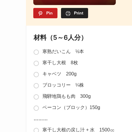
Pin
Print
材料（5～6人分）
寒熟だいこん ½本
寒干し大根 8枚
キャベツ 200g
ブロッコリー ¼株
飛騨地鶏もも肉 300g
ベーコン（ブロック）150g
………
寒干し大根の戻し汁 + 水 1500㏄