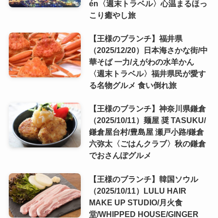
én〈週末トラベル〉心温まるほっ
こり癒やし旅
【王様のブランチ】福井県
（2025/12/20）日本海さかな街/中
華そば 一力/えがわの水羊かん
〈週末トラベル〉福井県民が愛す
る名物グルメ 食い倒れ旅
【王様のブランチ】神奈川県鎌倉
（2025/10/11）麺屋 奨 TASUKU/
鎌倉屋台村/豊島屋 瀬戸小路/鎌倉
六弥太〈ごはんクラブ〉秋の鎌倉
でおさんぽグルメ
【王様のブランチ】韓国ソウル
（2025/10/11）LULU HAIR
MAKE UP STUDIO/月火食
堂/WHIPPED HOUSE/GINGER