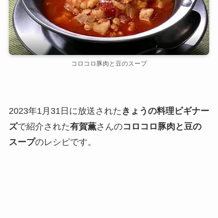
コロコロ豚肉と豆のスープ
2023年1月31日に放送された
きょうの料理ビギナー
ズ
で紹介された
有賀薫
さんの
コロコロ豚肉と豆の
スープ
のレシピです。