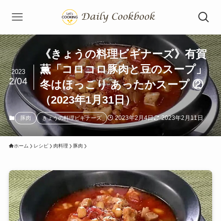
《きょうの料理ビギナーズ》有賀
薫「コロコロ豚肉と豆のスープ」
2023
2/04
冬はほっこり あったかスープ ②
（2023年1月31日）
2023年2月4日
2023年2月11日
豚肉
きょうの料理ビギナーズ
ホーム
レシピ
肉料理
豚肉