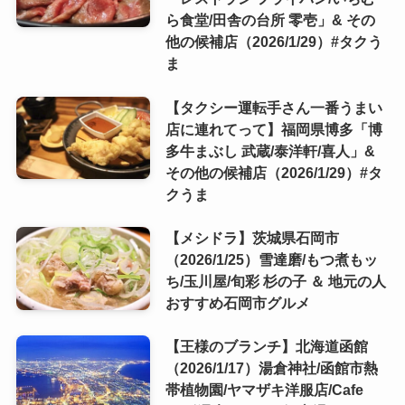
ら食堂/田舎の台所 零壱」& その
他の候補店（2026/1/29）#タクう
ま
【タクシー運転手さん一番うまい
店に連れてって】福岡県博多「博
多牛まぶし 武蔵/泰洋軒/喜人」&
その他の候補店（2026/1/29）#タ
クうま
【メシドラ】茨城県石岡市
（2026/1/25）雪達磨/もつ煮もッ
ち/玉川屋/旬彩 杉の子 ＆ 地元の人
おすすめ石岡市グルメ
【王様のブランチ】北海道函館
（2026/1/17）湯倉神社/函館市熱
帯植物園/ヤマザキ洋服店/Cafe