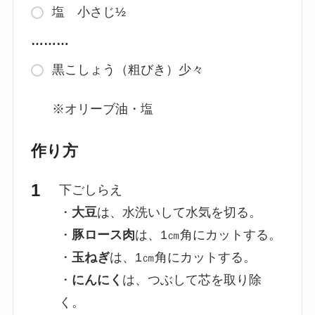
塩 小さじ½
………
黒こしょう（粗びき）少々
※オリーブ油・塩
作り方
下ごしらえ
・
大豆
は、水洗いして水気を切る。
・
豚ロース肉
は、1㎝角にカットする。
・
玉ねぎ
は、1㎝角にカットする。
・
にんにく
は、つぶして芯を取り除
く。