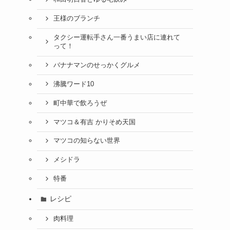
王様のブランチ
タクシー運転手さん一番うまい店に連れて
って！
バナナマンのせっかくグルメ
沸騰ワード10
町中華で飲ろうぜ
マツコ＆有吉 かりそめ天国
マツコの知らない世界
メシドラ
特番
レシピ
肉料理