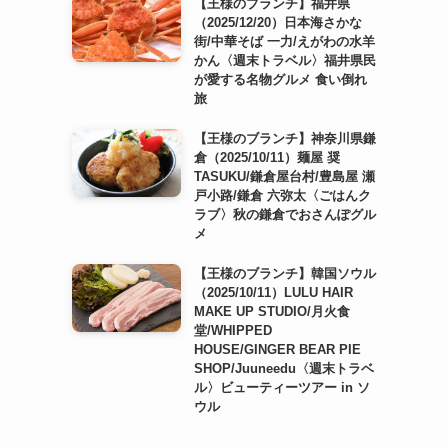
【王様のブランチ】福井県
（2025/12/20）日本海さかな
街/中華そば 一力/えがわの水羊
かん〈週末トラベル〉福井県民
が愛する名物グルメ 食い倒れ
旅
【王様のブランチ】神奈川県鎌
倉（2025/10/11）麺屋 奨
TASUKU/鎌倉屋台村/豊島屋 瀬
戸小路/鎌倉 六弥太〈ごはんク
ラブ〉秋の鎌倉でおさんぽグル
メ
【王様のブランチ】韓国ソウル
（2025/10/11）LULU HAIR
MAKE UP STUDIO/月火食
堂/WHIPPED
HOUSE/GINGER BEAR PIE
SHOP/Juuneedu〈週末トラベ
ル〉ビューティーツアー in ソ
ウル