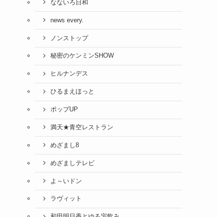
なないろ日和
news every.
ノンストップ
秘密のケンミンSHOW
ヒルナンデス
ひるまえほっと
ポップUP
満天★青空レストラン
めざまし8
めざましテレビ
よ～いドン
ラヴィット
和田明日香とゆる宅飲み