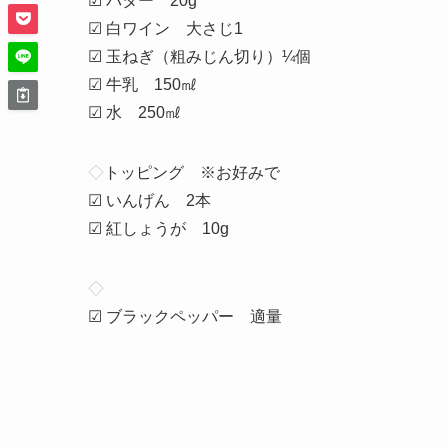
☑ バター 20g
☑ 白ワイン 大さじ1
☑ 玉ねぎ（粗みじん切り）¼個
☑ 牛乳 150㎖
☑ 水 250㎖
◇
トッピング ※お好みで
☑ いんげん 2本
☑ 紅しょうが 10g
◇
☑ ブラックペッパー 適量