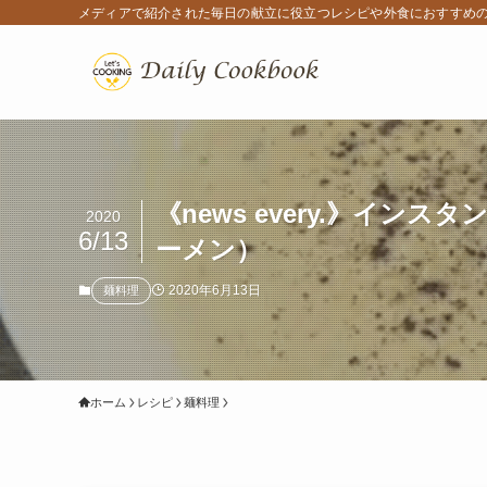
メディアで紹介された毎日の献立に役立つレシピや外食におすすめ
《news every.》
2020
6/13
ーメン）
2020年6月13日
麺料理
ホーム
レシピ
麺料理