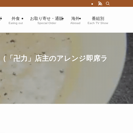
ピ
外食
お取り寄せ・通販
海外
番組別
Eating out
Special Order
Abroad
Each TV Show
メン（「卍力」店主のアレンジ即席ラ