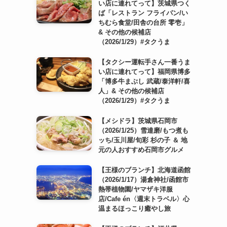
い店に連れてって】茨城県つく
ば「レストラン フライパン/い
ちむら食堂/田舎の台所 零壱」
& その他の候補店
（2026/1/29）#タクうま
【タクシー運転手さん一番うま
い店に連れてって】福岡県博多
「博多牛まぶし 武蔵/泰洋軒/喜
人」& その他の候補店
（2026/1/29）#タクうま
【メシドラ】茨城県石岡市
（2026/1/25）雪達磨/もつ煮も
ッち/玉川屋/旬彩 杉の子 ＆ 地
元の人おすすめ石岡市グルメ
【王様のブランチ】北海道函館
（2026/1/17）湯倉神社/函館市
熱帯植物園/ヤマザキ洋服
店/Cafe én〈週末トラベル〉心
温まるほっこり癒やし旅