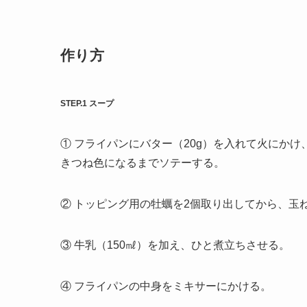
作り方
STEP.1 スープ
① フライパンにバター（20g）を入れて火にか
きつね色になるまでソテーする。
② トッピング用の牡蠣を2個取り出してから、玉
③ 牛乳（150㎖）を加え、ひと煮立ちさせる。
④ フライパンの中身をミキサーにかける。