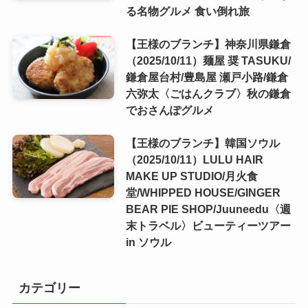
る名物グルメ 食い倒れ旅
【王様のブランチ】神奈川県鎌倉
（2025/10/11）麺屋 奨 TASUKU/
鎌倉屋台村/豊島屋 瀬戸小路/鎌倉
六弥太〈ごはんクラブ〉秋の鎌倉
でおさんぽグルメ
【王様のブランチ】韓国ソウル
（2025/10/11）LULU HAIR
MAKE UP STUDIO/月火食
堂/WHIPPED HOUSE/GINGER
BEAR PIE SHOP/Juuneedu〈週
末トラベル〉ビューティーツアー
in ソウル
カテゴリー