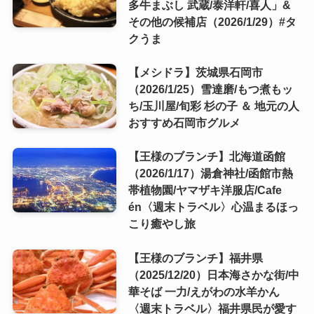
多牛まぶし 武蔵/泰洋軒/喜人」&
その他の候補店（2026/1/29）#タ
クうま
【メシドラ】茨城県石岡市
（2026/1/25）雪達磨/もつ煮もッ
ち/玉川屋/旬彩 杉の子 ＆ 地元の人
おすすめ石岡市グルメ
【王様のブランチ】北海道函館
（2026/1/17）湯倉神社/函館市熱
帯植物園/ヤマザキ洋服店/Cafe
én〈週末トラベル〉心温まるほっ
こり癒やし旅
【王様のブランチ】福井県
（2025/12/20）日本海さかな街/中
華そば 一力/えがわの水羊かん
〈週末トラベル〉福井県民が愛す