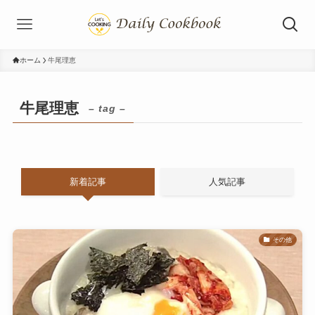
ホーム
牛尾理恵
牛尾理恵
– tag –
新着記事
人気記事
その他