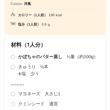
Cuisine:
洋風
カロリー（1人前）
190
kcal
塩分（1人前）
0.6
g
材料（1人分）
かぼちゃのバター蒸し
¼量（約100g）
きゅうり ½本
⊕塩 少々
………
マヨネーズ 大さじ1
クミンシード 適宜