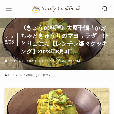
《きょうの料理》大原千鶴「かぼ
ちゃときゅうりのマヨサラダ」ひ
2023
8/05
とりごはん【レンチン楽々クッキ
ング】2023年8月4日
2023年8月5日
野菜・きのこ料理
きょうの料理
ホーム
レシピ
野菜・きのこ料理