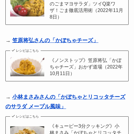
のごまマヨサラダ」ツイQ楽ワ
ザ！ごま徹底活用術（2022年11月
8日）
→
笠原将弘さんの「かぼちゃチーズ」
レシピはこちら
《ノンストップ》笠原将弘「かぼ
ちゃチーズ」おかず道場（2022年
10月11日）
→
小林まさみさんの「かぼちゃとリコッタチーズ
のサラダ メープル風味」
レシピはこちら
《キューピー3分クッキング》小
林まさみ「かぼちゃとリコッタチ