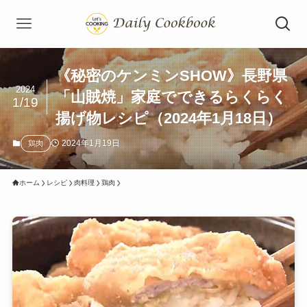
《秘密のケンミンSHOW》長野県
2024
「山賊焼」家庭でできるらくらく
1/19
揚げ物レシピ（2024年1月18日）
2024年1月19日
鶏肉
ホーム
レシピ
肉料理
鶏肉