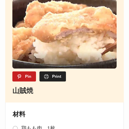
Pin
Print
山賊焼
材料
鶏もも肉 1枚