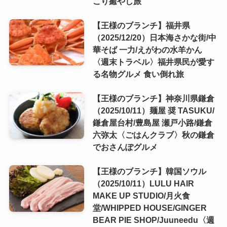
こり癒やし旅
【王様のブランチ】福井県
（2025/12/20）日本海さかな街/中
華そば 一力/えがわの水羊かん
〈週末トラベル〉福井県民が愛す
る名物グルメ 食い倒れ旅
【王様のブランチ】神奈川県鎌倉
（2025/10/11）麺屋 奨 TASUKU/
鎌倉屋台村/豊島屋 瀬戸小路/鎌倉
六弥太〈ごはんクラブ〉秋の鎌倉
でおさんぽグルメ
【王様のブランチ】韓国ソウル
（2025/10/11）LULU HAIR
MAKE UP STUDIO/月火食
堂/WHIPPED HOUSE/GINGER
BEAR PIE SHOP/Juuneedu〈週