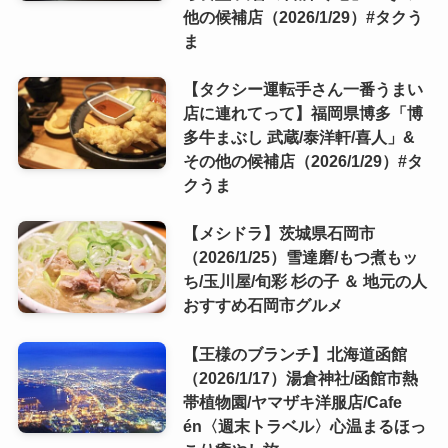
他の候補店（2026/1/29）#タクう
ま
【タクシー運転手さん一番うまい
店に連れてって】福岡県博多「博
多牛まぶし 武蔵/泰洋軒/喜人」&
その他の候補店（2026/1/29）#タ
クうま
【メシドラ】茨城県石岡市
（2026/1/25）雪達磨/もつ煮もッ
ち/玉川屋/旬彩 杉の子 ＆ 地元の人
おすすめ石岡市グルメ
【王様のブランチ】北海道函館
（2026/1/17）湯倉神社/函館市熱
帯植物園/ヤマザキ洋服店/Cafe
én〈週末トラベル〉心温まるほっ