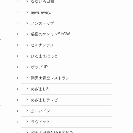
なないろ日和
news every.
ノンストップ
秘密のケンミンSHOW
ヒルナンデス
ひるまえほっと
ポップUP
満天★青空レストラン
めざまし8
めざましテレビ
よ～いドン
ラヴィット
和田明日香とゆる宅飲み