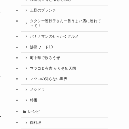
王様のブランチ
タクシー運転手さん一番うまい店に連れて
って！
バナナマンのせっかくグルメ
沸騰ワード10
町中華で飲ろうぜ
マツコ＆有吉 かりそめ天国
マツコの知らない世界
メシドラ
特番
レシピ
肉料理