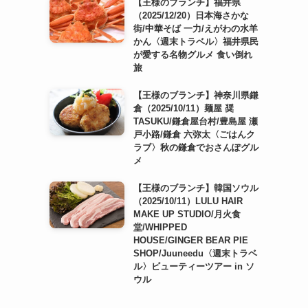
【王様のブランチ】福井県
（2025/12/20）日本海さかな
街/中華そば 一力/えがわの水羊
かん〈週末トラベル〉福井県民
が愛する名物グルメ 食い倒れ
旅
【王様のブランチ】神奈川県鎌
倉（2025/10/11）麺屋 奨
TASUKU/鎌倉屋台村/豊島屋 瀬
戸小路/鎌倉 六弥太〈ごはんク
ラブ〉秋の鎌倉でおさんぽグル
メ
【王様のブランチ】韓国ソウル
（2025/10/11）LULU HAIR
MAKE UP STUDIO/月火食
堂/WHIPPED
HOUSE/GINGER BEAR PIE
SHOP/Juuneedu〈週末トラベ
ル〉ビューティーツアー in ソ
ウル