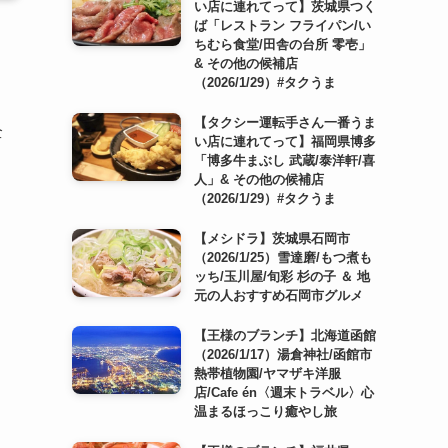
い店に連れてって】茨城県つく
ば「レストラン フライパン/い
ちむら食堂/田舎の台所 零壱」
& その他の候補店
（2026/1/29）#タクうま
【タクシー運転手さん一番うま
全
い店に連れてって】福岡県博多
「博多牛まぶし 武蔵/泰洋軒/喜
人」& その他の候補店
（2026/1/29）#タクうま
【メシドラ】茨城県石岡市
（2026/1/25）雪達磨/もつ煮も
ッち/玉川屋/旬彩 杉の子 ＆ 地
元の人おすすめ石岡市グルメ
【王様のブランチ】北海道函館
（2026/1/17）湯倉神社/函館市
熱帯植物園/ヤマザキ洋服
店/Cafe én〈週末トラベル〉心
温まるほっこり癒やし旅