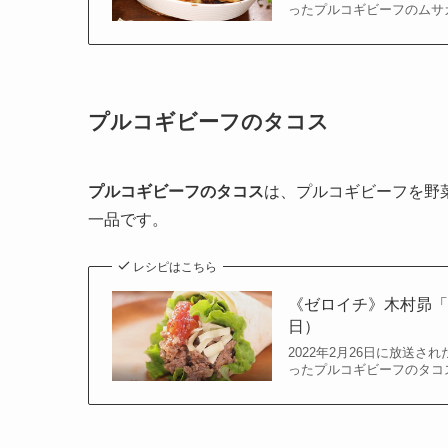
ったプルコギビーフのムサ
プルコギビーフのタコス
プルコギビーフのタコス
は、プルコギビーフを野
一品です。
レシピはこちら
《ゼロイチ》木村昴「
日）
2022年2月26日に放送
ったプルコギビーフのタコ