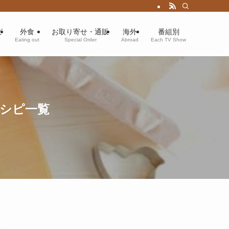
ピ
外食
お取り寄せ・通販
海外
番組別
Eating out
Special Order
Abroad
Each TV Show
レシピ一覧