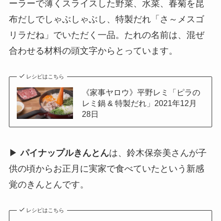
ーラーで薄くスライスした野菜、水菜、春菊を昆
布だしでしゃぶしゃぶし、特製だれ「さ～メスゴ
リラだね」でいただく一品。たれの名前は、混ぜ
合わせる材料の頭文字からとっています。
レシピはこちら
《家事ヤロウ》平野レミ「ピラの
レミ鍋 & 特製だれ」2021年12月
28日
▶
パイナップルきんとん
は、鈴木保奈美さんが子
供の頃からお正月に実家で食べていたという新感
覚のきんとんです。
レシピはこちら