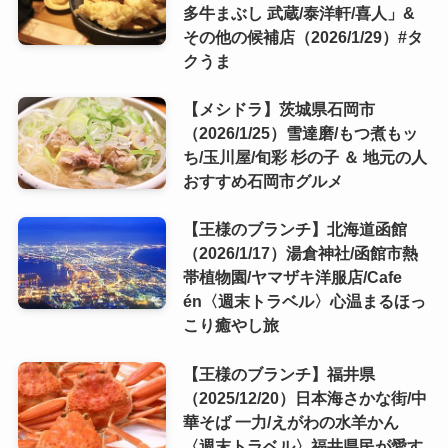
多牛まぶし 武蔵/泰洋軒/喜人」&
その他の候補店（2026/1/29）#タ
クうま
【メシドラ】茨城県石岡市
（2026/1/25）雪達磨/もつ煮もッ
ち/玉川屋/旬彩 杉の子 ＆ 地元の人
おすすめ石岡市グルメ
【王様のブランチ】北海道函館
（2026/1/17）湯倉神社/函館市熱
帯植物園/ヤマザキ洋服店/Cafe
én〈週末トラベル〉心温まるほっ
こり癒やし旅
【王様のブランチ】福井県
（2025/12/20）日本海さかな街/中
華そば 一力/えがわの水羊かん
〈週末トラベル〉福井県民が愛す