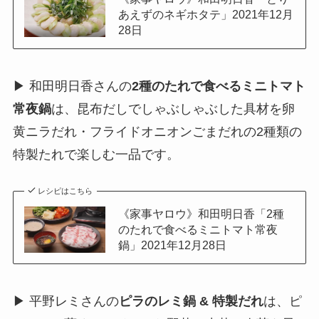
あえずのネギホタテ」2021年12月
28日
▶ 和田明日香さんの
2種のたれで食べるミニトマト
常夜鍋
は、昆布だしでしゃぶしゃぶした具材を卵
黄ニラだれ・フライドオニオンごまだれの2種類の
特製たれで楽しむ一品です。
レシピはこちら
《家事ヤロウ》和田明日香「2種
のたれで食べるミニトマト常夜
鍋」2021年12月28日
▶ 平野レミさんの
ピラのレミ鍋 & 特製だれ
は、ピ