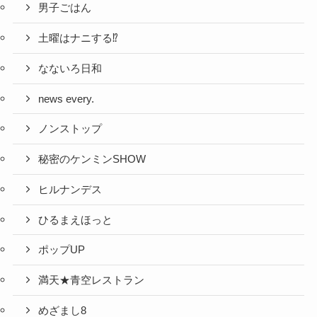
男子ごはん
土曜はナニする⁉
なないろ日和
news every.
ノンストップ
秘密のケンミンSHOW
ヒルナンデス
ひるまえほっと
ポップUP
満天★青空レストラン
めざまし8