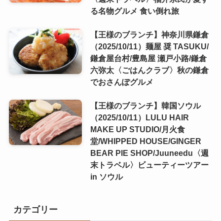
る名物グルメ 食い倒れ旅
【王様のブランチ】神奈川県鎌倉
（2025/10/11）麺屋 奨 TASUKU/
鎌倉屋台村/豊島屋 瀬戸小路/鎌倉
六弥太〈ごはんクラブ〉秋の鎌倉
でおさんぽグルメ
【王様のブランチ】韓国ソウル
（2025/10/11）LULU HAIR
MAKE UP STUDIO/月火食
堂/WHIPPED HOUSE/GINGER
BEAR PIE SHOP/Juuneedu〈週
末トラベル〉ビューティーツアー
in ソウル
カテゴリー