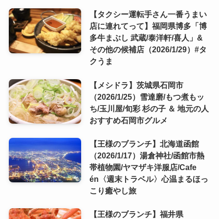
【タクシー運転手さん一番うまい
店に連れてって】福岡県博多「博
多牛まぶし 武蔵/泰洋軒/喜人」&
その他の候補店（2026/1/29）#タ
クうま
【メシドラ】茨城県石岡市
（2026/1/25）雪達磨/もつ煮もッ
ち/玉川屋/旬彩 杉の子 ＆ 地元の人
おすすめ石岡市グルメ
【王様のブランチ】北海道函館
（2026/1/17）湯倉神社/函館市熱
帯植物園/ヤマザキ洋服店/Cafe
én〈週末トラベル〉心温まるほっ
こり癒やし旅
【王様のブランチ】福井県