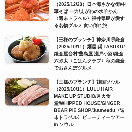
（2025/12/20）日本海さかな街/中
華そば 一力/えがわの水羊かん
〈週末トラベル〉福井県民が愛す
る名物グルメ 食い倒れ旅
【王様のブランチ】神奈川県鎌倉
（2025/10/11）麺屋 奨 TASUKU/
鎌倉屋台村/豊島屋 瀬戸小路/鎌倉
六弥太〈ごはんクラブ〉秋の鎌倉
でおさんぽグルメ
【王様のブランチ】韓国ソウル
（2025/10/11）LULU HAIR
MAKE UP STUDIO/月火食
堂/WHIPPED HOUSE/GINGER
BEAR PIE SHOP/Juuneedu〈週
末トラベル〉ビューティーツアー
in ソウル