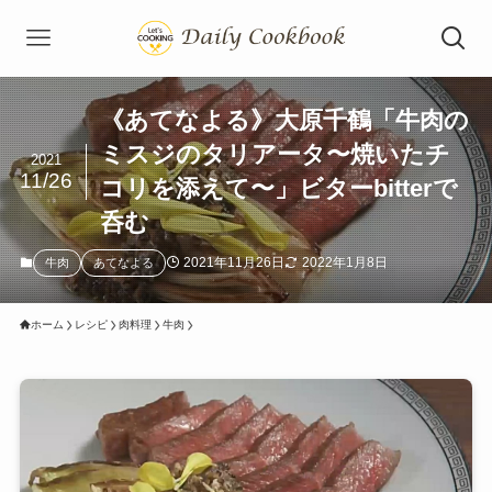
《あてなよる》大原千鶴「牛肉の
ミスジのタリアータ〜焼いたチ
2021
11/26
コリを添えて〜」ビターbitterで
呑む
2021年11月26日
2022年1月8日
牛肉
あてなよる
ホーム
レシピ
肉料理
牛肉