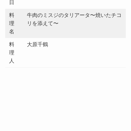
日
料
牛肉のミスジのタリアータ〜焼いたチコ
理
リを添えて〜
名
料
大原千鶴
理
人