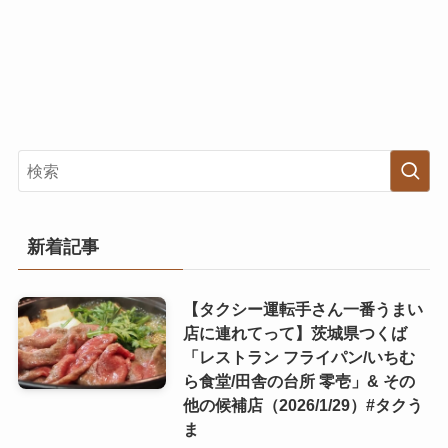
新着記事
【タクシー運転手さん一番うまい
店に連れてって】茨城県つくば
「レストラン フライパン/いちむ
ら食堂/田舎の台所 零壱」& その
他の候補店（2026/1/29）#タクう
ま