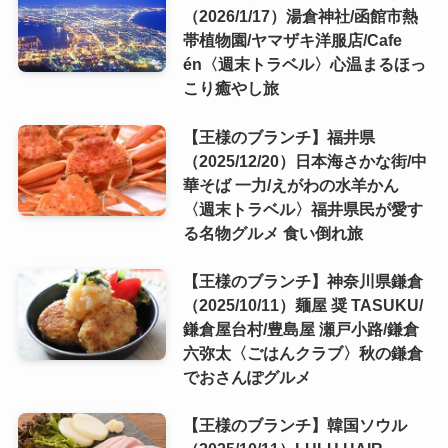
（2026/1/17）湯倉神社/函館市熱
帯植物園/ヤマザキ洋服店/Cafe
én〈週末トラベル〉心温まるほっ
こり癒やし旅
【王様のブランチ】福井県
（2025/12/20）日本海さかな街/中
華そば 一力/えがわの水羊かん
〈週末トラベル〉福井県民が愛す
る名物グルメ 食い倒れ旅
【王様のブランチ】神奈川県鎌倉
（2025/10/11）麺屋 奨 TASUKU/
鎌倉屋台村/豊島屋 瀬戸小路/鎌倉
六弥太〈ごはんクラブ〉秋の鎌倉
でおさんぽグルメ
【王様のブランチ】韓国ソウル