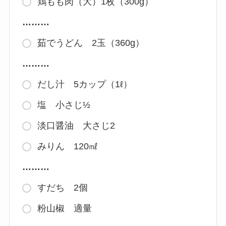
鶏もも肉（大）1枚（300g）
………
茹でうどん 2玉（360g）
………
だし汁 5カップ（1ℓ）
塩 小さじ½
淡口醤油 大さじ2
みりん 120㎖
………
すだち 2個
粉山椒 適量