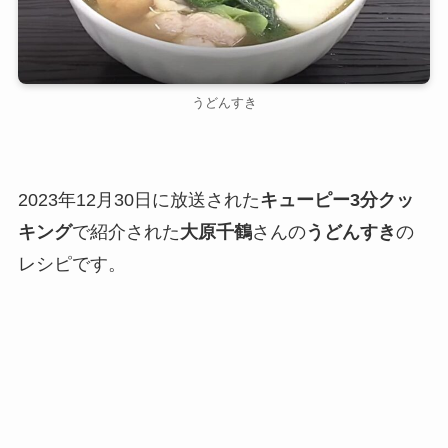
うどんすき
2023年12月30日に放送された
キューピー3分クッ
キング
で紹介された
大原千鶴
さんの
うどんすき
の
レシピです。