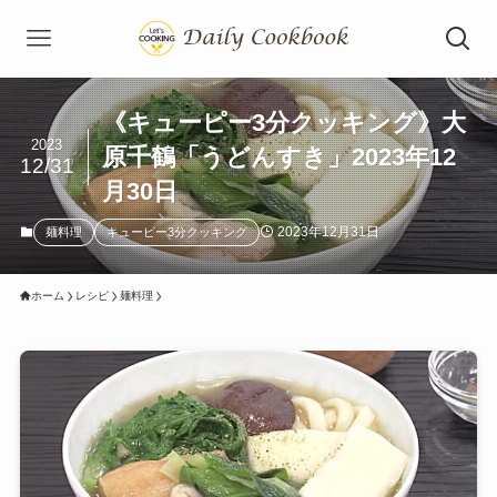
《キューピー3分クッキング》大
2023
原千鶴「うどんすき」2023年12
12/31
月30日
2023年12月31日
麺料理
キューピー3分クッキング
ホーム
レシピ
麺料理