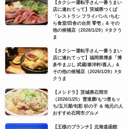
【タクシー運転手さん一番うまい
店に連れてって】茨城県つくば
「レストラン フライパン/いちむ
ら食堂/田舎の台所 零壱」& その
他の候補店（2026/1/29）#タクう
ま
【タクシー運転手さん一番うまい
店に連れてって】福岡県博多「博
多牛まぶし 武蔵/泰洋軒/喜人」&
その他の候補店（2026/1/29）#タ
クうま
【メシドラ】茨城県石岡市
（2026/1/25）雪達磨/もつ煮もッ
ち/玉川屋/旬彩 杉の子 ＆ 地元の人
おすすめ石岡市グルメ
【王様のブランチ】北海道函館