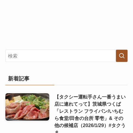
新着記事
【タクシー運転手さん一番うまい
店に連れてって】茨城県つくば
「レストラン フライパン/いちむ
ら食堂/田舎の台所 零壱」& その
他の候補店（2026/1/29）#タクう
ま