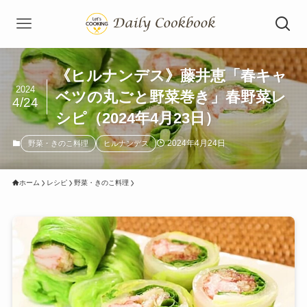
《ヒルナンデス》藤井恵「春キャ
2024
ベツの丸ごと野菜巻き」春野菜レ
4/24
シピ（2024年4月23日）
2024年4月24日
野菜・きのこ料理
ヒルナンデス
ホーム
レシピ
野菜・きのこ料理